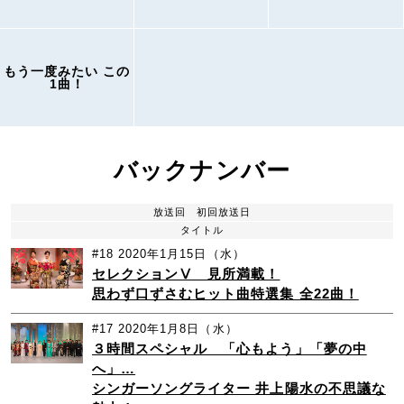
もう一度みたい この
1曲！
バックナンバー
放送回
初回放送日
タイトル
#18
2020年1月15日（水）
セレクションⅤ 見所満載！
思わず口ずさむヒット曲特選集 全22曲！
#17
2020年1月8日（水）
３時間スペシャル 「心もよう」「夢の中
へ」…
シンガーソングライター 井上陽水の不思議な