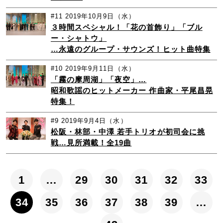
#11
2019年10月9日（水）
３時間スペシャル！「花の首飾り」「ブル
ー・シャトウ」
…永遠のグループ・サウンズ！ヒット曲特集
#10
2019年9月11日（水）
「霧の摩周湖」「夜空」…
昭和歌謡のヒットメーカー 作曲家・平尾昌晃
特集！
#9
2019年9月4日（水）
松阪・林部・中澤 若手トリオが初司会に挑
戦…見所満載！全19曲
1
…
29
30
31
32
33
34
35
36
37
38
39
…