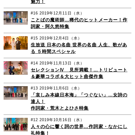
魅力！
#16
2019年12月11日（水）
ことばの魔術師…稀代のヒットメーカー！作
詞家・阿久悠特集
#15
2019年12月4日（水）
生放送 日本の名曲 世界の名曲 人生、歌があ
る ５時間スペシャル
#14
2019年11月13日（水）
セレクションⅣ 見所満載！…トリビュート
＆豪華コラボ＆大ヒット曲傑作集
#13
2019年11月6日（水）
「哀しみ本線日本海」「つぐない」…女詩の
達人！
作詞家・荒木とよひさ特集
#12
2019年10月16日（水）
人々の心に響く詞の世界…作詞家・なかにし
礼特集！