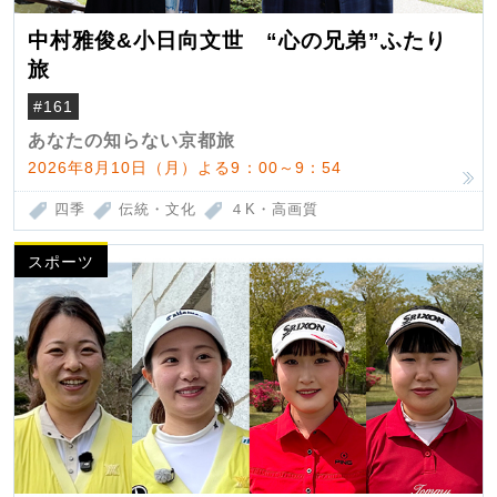
中村雅俊&小日向文世 “心の兄弟”ふたり
旅
#161
あなたの知らない京都旅
2026年8月10日（月）よる9：00～9：54
四季
伝統・文化
４K・高画質
スポーツ