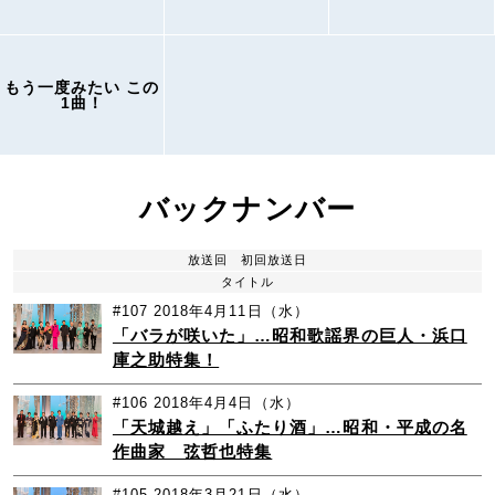
もう一度みたい この
1曲！
バックナンバー
放送回
初回放送日
タイトル
#107
2018年4月11日（水）
「バラが咲いた」…昭和歌謡界の巨人・浜口
庫之助特集！
#106
2018年4月4日（水）
「天城越え」「ふたり酒」…昭和・平成の名
作曲家 弦哲也特集
#105
2018年3月21日（水）