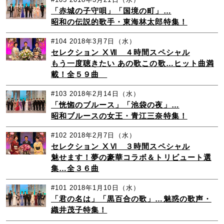
「赤城の子守唄」「国境の町」…
昭和の伝説的歌手・東海林太郎特集！
#104
2018年3月7日（水）
セレクション ⅩⅦ ４時間スペシャル
もう一度聴きたい あの歌この歌…ヒット曲満
載！全５９曲
#103
2018年2月14日（水）
「恍惚のブルース」「池袋の夜」…
昭和ブルースの女王・青江三奈特集！
#102
2018年2月7日（水）
セレクション ⅩⅥ ３時間スペシャル
魅せます！夢の豪華コラボ＆トリビュート選
集…全３６曲
#101
2018年1月10日（水）
「君の名は」「黒百合の歌」…魅惑の歌声・
織井茂子特集！