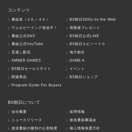
コンテンツ
番組表（２Ｋ／４Ｋ）
BS朝日SDGs on the Web
ウェルビーイング放送中！
視聴者プレゼント
番組公式SNS
BS朝日公式LINE
番組公式YouTube
BS朝日エピソード０
見逃し配信
地方創生
AMBER GAMES
GAME A
BS朝日セールスサイト
イベント
関連商品
BS朝日ショップ
Program Guide For Buyers
BS朝日について
会社概要
採用情報
ニュースリリース
放送番組審議会
放送番組の種別の公表制度
個人情報保護方針