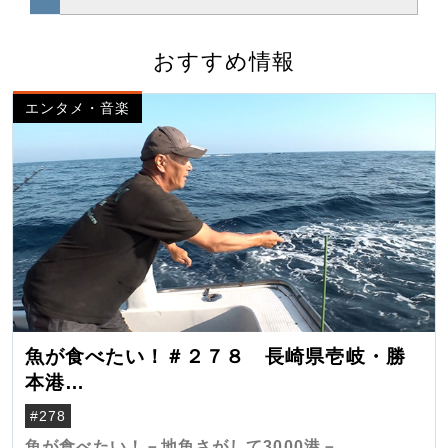
おすすめ情報
エンタメ・音楽
魚が食べたい！＃２７８ 長崎県壱岐・勝
本港
（クロマグロ）
#278
魚が食べたい！－地魚さがして3000港－