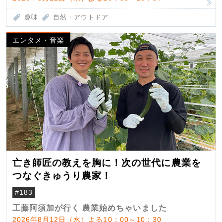
趣味
自然・アウトドア
エンタメ・音楽
亡き師匠の教えを胸に！次の世代に農業を
つなぐきゅうり農家！
#183
工藤阿須加が行く 農業始めちゃいました
2026年8月12日（水）よる10：00～10：30