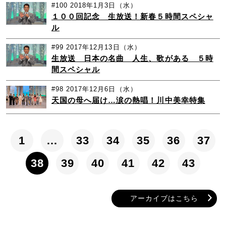
#100
2018年1月3日（水）
１００回記念 生放送！新春５時間スペシャ
ル
#99
2017年12月13日（水）
生放送 日本の名曲 人生、歌がある ５時
間スペシャル
#98
2017年12月6日（水）
天国の母へ届け…涙の熱唱！川中美幸特集
1
…
33
34
35
36
37
38
39
40
41
42
43
アーカイブはこちら