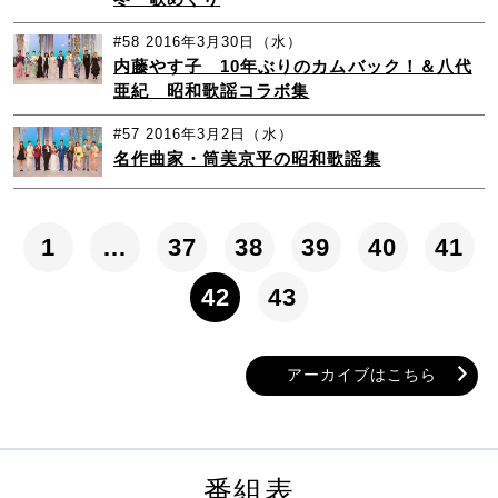
#58
2016年3月30日（水）
内藤やす子 10年ぶりのカムバック！＆八代
亜紀 昭和歌謡コラボ集
#57
2016年3月2日（水）
名作曲家・筒美京平の昭和歌謡集
1
…
37
38
39
40
41
42
43
アーカイブはこちら
番組表