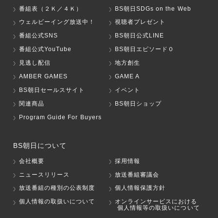
番組表（２Ｋ／４Ｋ）
BS朝日SDGs on the Web
ウェルビーイング放送中！
視聴者プレゼント
番組公式SNS
BS朝日公式LINE
番組公式YouTube
BS朝日エピソード０
見逃し配信
地方創生
AMBER GAMES
GAME A
BS朝日セールスサイト
イベント
関連商品
BS朝日ショップ
Program Guide For Buyers
BS朝日について
会社概要
採用情報
ニュースリリース
放送番組審議会
放送番組の種別の公表制度
個人情報保護方針
個人情報の取扱いについて
オンラインサービスにおける
個人情報等の取扱いについて