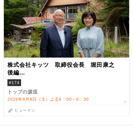
株式会社キッツ 取締役会長 堀田康之
後編
米国駐在でも浮かんだ八ヶ岳 山小屋を営
#174
んだ父母
トップの源流
2026年8月8日（土）よる6：00～6：30
ヒューマン