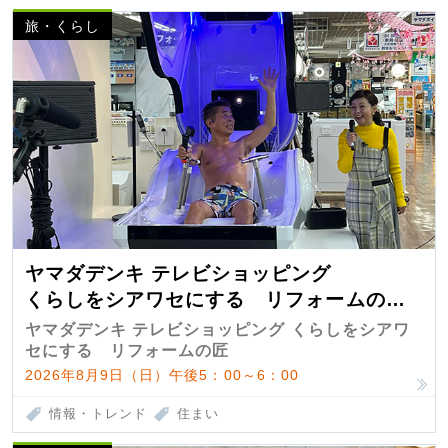
旅・くらし
ヤマダデンキ テレビショッピング
くらしをシアワセにする リフォームの
匠 第7弾
ヤマダデンキ テレビショッピング くらしをシアワ
セにする リフォームの匠
2026年8月9日（日）午後5：00～6：00
情報・トレンド
住まい