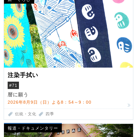
注染手拭い
#71
暦に願う
2026年8月9日（日）よる8：54～9：00
伝統・文化
四季
報道・ドキュメンタリー