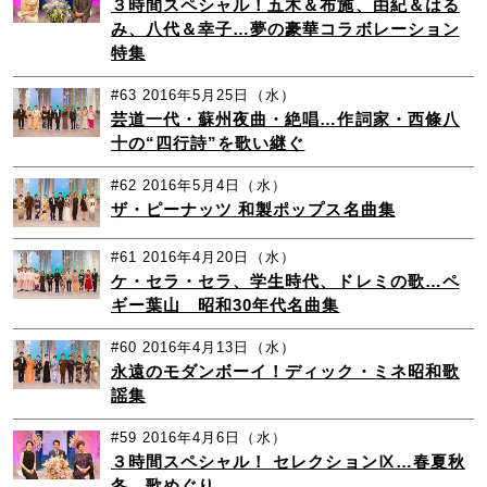
３時間スペシャル！五木＆布施、由紀＆はる
み、八代＆幸子…夢の豪華コラボレーション
特集
#63
2016年5月25日（水）
芸道一代・蘇州夜曲・絶唱…作詞家・西條八
十の“四行詩”を歌い継ぐ
#62
2016年5月4日（水）
ザ・ピーナッツ 和製ポップス名曲集
#61
2016年4月20日（水）
ケ・セラ・セラ、学生時代、ドレミの歌…ペ
ギー葉山 昭和30年代名曲集
#60
2016年4月13日（水）
永遠のモダンボーイ！ディック・ミネ昭和歌
謡集
#59
2016年4月6日（水）
３時間スペシャル！ セレクションⅨ…春夏秋
冬 歌めぐり