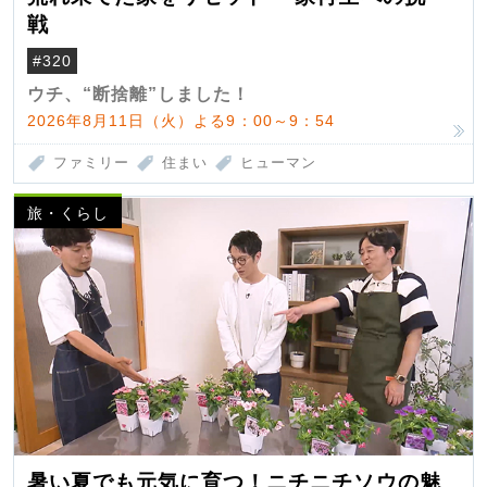
戦
#320
ウチ、“断捨離”しました！
2026年8月11日（火）よる9：00～9：54
ファミリー
住まい
ヒューマン
旅・くらし
暑い夏でも元気に育つ！ニチニチソウの魅