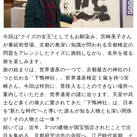
今回は“クイズの女王”としてもお馴染み、宮崎美子さん
が番組初登場。京都の奥深い知識が問われる京都検定の
問題をアレンジしたクイズに挑戦しながら、名所を巡る
旅を楽しみます。
旅の始まりは、世界遺産の一つで、京都最古の神社の1
つと伝わる「下鴨神社」。世界遺産検定 1 級を持つ宮
崎さん。今回は特別に、普段入ることのできない場所へ
案内していただき、世界遺産の謎に迫ります。天皇や武
士など多くの偉人に愛されてきた「下鴨神社」は、日本
を“新たな時代”へと導いた誰もが知る人物とも深い関係
が！その人物とは一体？
続いては、近年、3つの建物が国宝指定されたことで注
目を集める、京都府宇治市の寺院へ。江戸時代前期、イ