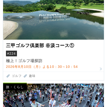
三甲ゴルフ倶楽部 谷汲コース①
#224
極上！ゴルフ場探訪
2026年8月10日（月）よる10：30～10：54
ゴルフ
趣味
旅・くらし