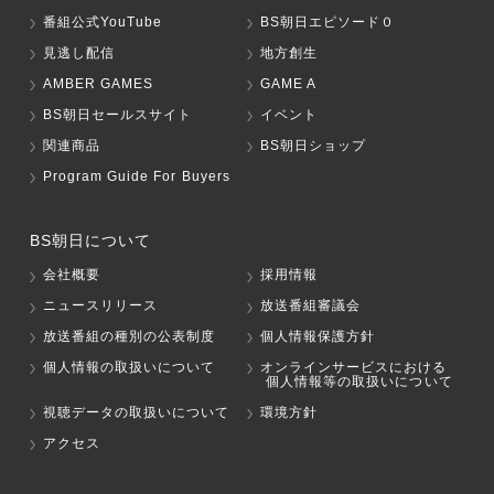
番組公式YouTube
BS朝日エピソード０
見逃し配信
地方創生
AMBER GAMES
GAME A
BS朝日セールスサイト
イベント
関連商品
BS朝日ショップ
Program Guide For Buyers
BS朝日について
会社概要
採用情報
ニュースリリース
放送番組審議会
放送番組の種別の公表制度
個人情報保護方針
個人情報の取扱いについて
オンラインサービスにおける
個人情報等の取扱いについて
視聴データの取扱いについて
環境方針
アクセス