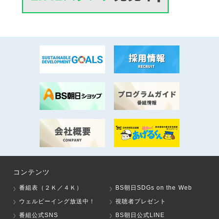
コンテンツ
番組表（２Ｋ／４Ｋ）
BS朝日SDGs on the Web
ウェルビーイング放送中！
視聴者プレゼント
番組公式SNS
BS朝日公式LINE