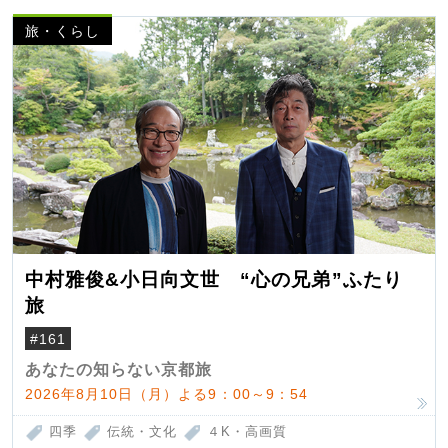
旅・くらし
中村雅俊&小日向文世 “心の兄弟”ふたり
旅
#161
あなたの知らない京都旅
2026年8月10日（月）よる9：00～9：54
四季
伝統・文化
４K・高画質