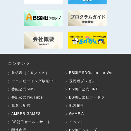
コンテンツ
番組表（２Ｋ／４Ｋ）
BS朝日SDGs on the Web
ウェルビーイング放送中！
視聴者プレゼント
番組公式SNS
BS朝日公式LINE
番組公式YouTube
BS朝日エピソード０
見逃し配信
地方創生
AMBER GAMES
GAME A
BS朝日セールスサイト
イベント
関連商品
BS朝日ショップ