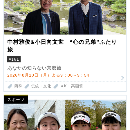
中村雅俊&小日向文世 “心の兄弟”ふたり
旅
#161
あなたの知らない京都旅
2026年8月10日（月）よる9：00～9：54
四季
伝統・文化
４K・高画質
スポーツ