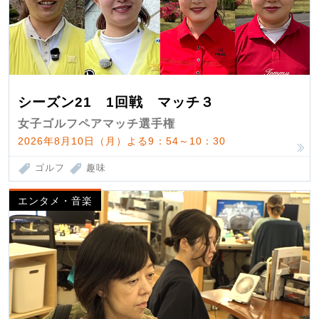
シーズン21 1回戦 マッチ３
女子ゴルフペアマッチ選手権
2026年8月10日（月）よる9：54～10：30
ゴルフ
趣味
エンタメ・音楽