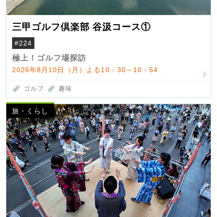
三甲ゴルフ倶楽部 谷汲コース①
#224
極上！ゴルフ場探訪
2026年8月10日（月）よる10：30～10：54
ゴルフ
趣味
旅・くらし