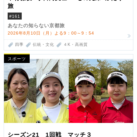
旅
#161
あなたの知らない京都旅
2026年8月10日（月）よる9：00～9：54
四季
伝統・文化
４K・高画質
スポーツ
シーズン21 1回戦 マッチ３