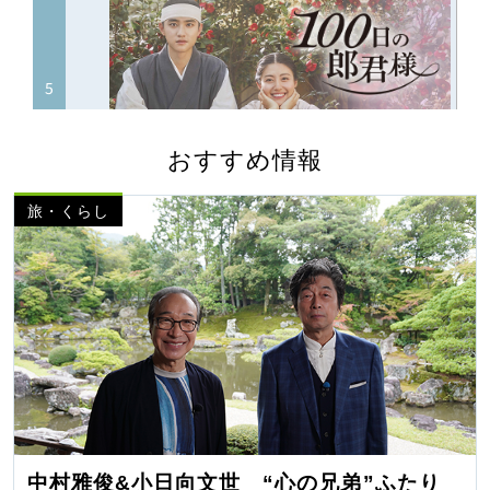
おすすめ情報
旅・くらし
中村雅俊&小日向文世 “心の兄弟”ふたり