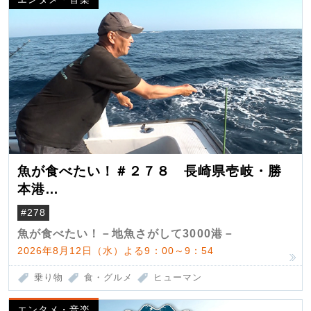
魚が食べたい！＃２７８ 長崎県壱岐・勝
本港
（クロマグロ）
#278
魚が食べたい！－地魚さがして3000港－
2026年8月12日（水）よる9：00～9：54
乗り物
食・グルメ
ヒューマン
エンタメ・音楽