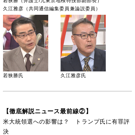
若狭勝（弁護士/元東京地検特捜部副部長）
久江雅彦（共同通信編集委員兼論説委員）
若狭勝氏
久江雅彦氏
【徹底解説ニュース最前線②】
米大統領選への影響は？ トランプ氏に有罪評
決