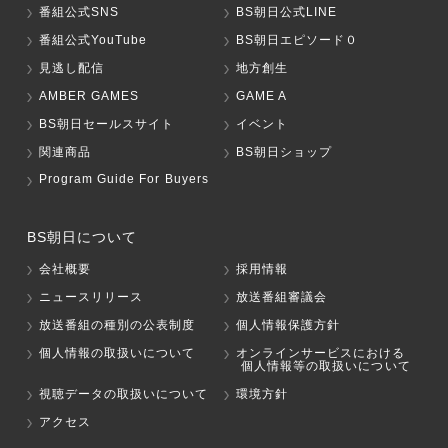
番組公式SNS
BS朝日公式LINE
番組公式YouTube
BS朝日エピソード０
見逃し配信
地方創生
AMBER GAMES
GAME A
BS朝日セールスサイト
イベント
関連商品
BS朝日ショップ
Program Guide For Buyers
BS朝日について
会社概要
採用情報
ニュースリリース
放送番組審議会
放送番組の種別の公表制度
個人情報保護方針
個人情報の取扱いについて
オンラインサービスにおける
個人情報等の取扱いについて
視聴データの取扱いについて
環境方針
アクセス