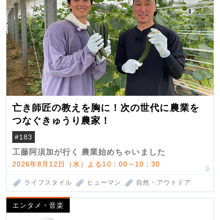
亡き師匠の教えを胸に！次の世代に農業を
つなぐきゅうり農家！
#183
工藤阿須加が行く 農業始めちゃいました
2026年8月12日（水）よる10：00～10：30
ライフスタイル
ヒューマン
自然・アウトドア
エンタメ・音楽