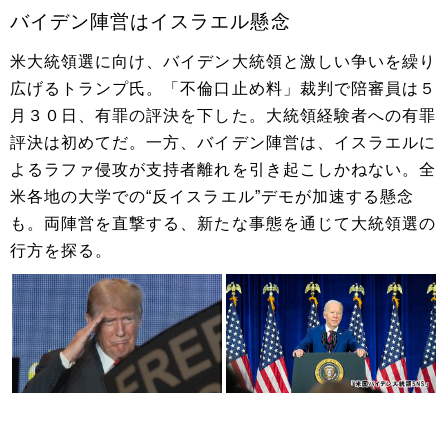
バイデン陣営はイスラエル懸念
米大統領選に向け、バイデン大統領と激しい争いを繰り
広げるトランプ氏。「不倫口止め料」裁判で陪審員は５
月３０日、有罪の評決を下した。大統領経験者への有罪
評決は初めてだ。一方、バイデン陣営は、イスラエルに
よるラファ侵攻が支持者離れを引き起こしかねない。全
米各地の大学での“反イスラエル”デモが加速する懸念
も。両陣営を直撃する、新たな事態を通じて大統領選の
行方を探る。