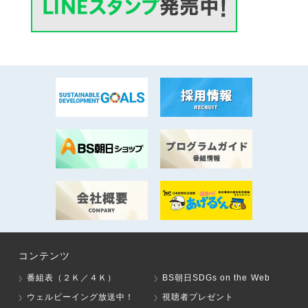
コンテンツ
番組表（２Ｋ／４Ｋ）
BS朝日SDGs on the Web
ウェルビーイング放送中！
視聴者プレゼント