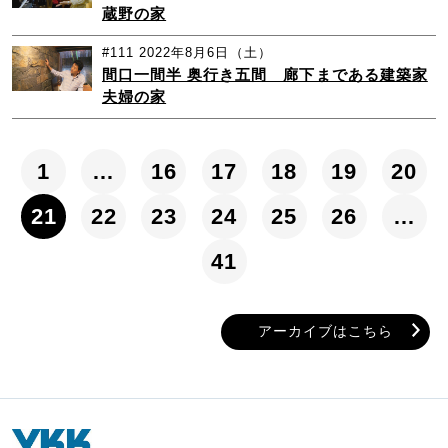
蔵野の家
#111
2022年8月6日（土）
間口一間半 奥行き五間 廊下まである建築家
夫婦の家
1
…
16
17
18
19
20
21
22
23
24
25
26
…
41
アーカイブはこちら