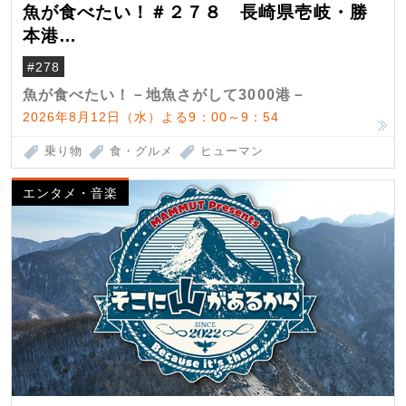
魚が食べたい！＃２７８ 長崎県壱岐・勝
本港
（クロマグロ）
#278
魚が食べたい！－地魚さがして3000港－
2026年8月12日（水）よる9：00～9：54
乗り物
食・グルメ
ヒューマン
エンタメ・音楽