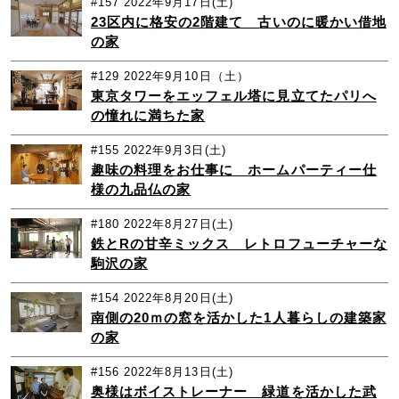
#157
2022年9月17日(土)
23区内に格安の2階建て 古いのに暖かい借地
の家
#129
2022年9月10日（土）
東京タワーをエッフェル塔に見立てたパリへ
の憧れに満ちた家
#155
2022年9月3日(土)
趣味の料理をお仕事に ホームパーティー仕
様の九品仏の家
#180
2022年8月27日(土)
鉄とRの甘辛ミックス レトロフューチャーな
駒沢の家
#154
2022年8月20日(土)
南側の20ｍの窓を活かした1人暮らしの建築家
の家
#156
2022年8月13日(土)
奥様はボイストレーナー 緑道を活かした武