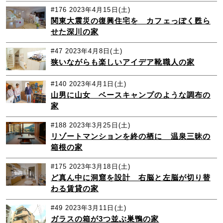
#176
2023年4月15日(土)
関東大震災の復興住宅を カフェっぽく甦ら
せた深川の家
#47
2023年4月8日(土)
狭いながらも楽しいアイデア靴職人の家
#140
2023年4月1日(土)
山男に山女 ベースキャンプのような調布の
家
#188
2023年3月25日(土)
リゾートマンションを終の栖に 温泉三昧の
箱根の家
#175
2023年3月18日(土)
ど真ん中に洞窟を設計 右脳と左脳が切り替
わる賃貸の家
#49
2023年3月11日(土)
ガラスの箱が3つ並ぶ巣鴨の家