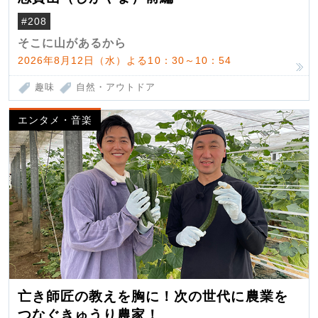
#208
そこに山があるから
2026年8月12日（水）よる10：30～10：54
趣味
自然・アウトドア
エンタメ・音楽
亡き師匠の教えを胸に！次の世代に農業を
つなぐきゅうり農家！