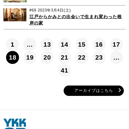
#69
2023年3月4日(土)
江戸からかみとの出会いで生まれ変わった根
岸の家
1
…
13
14
15
16
17
18
19
20
21
22
23
…
41
アーカイブはこちら