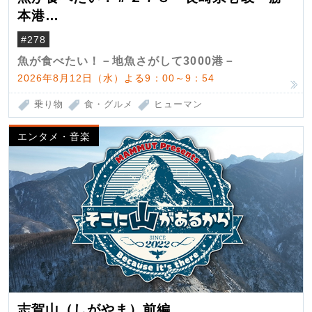
本港
（クロマグロ）
#278
魚が食べたい！－地魚さがして3000港－
2026年8月12日（水）よる9：00～9：54
乗り物
食・グルメ
ヒューマン
エンタメ・音楽
志賀山（しがやま）前編