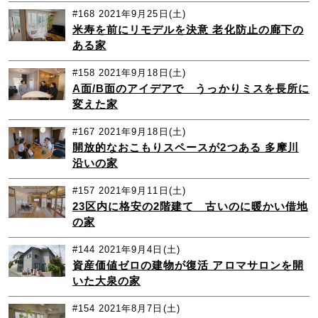
#168
2021年9月25日(土)
米寿を前にリモデルを決意 老化防止の廊下の
ある家
#158
2021年9月18日(土)
A面/B面のアイデアで うっかりミスを長所に
変えた家
#167
2021年9月18日(土)
開放的なおこもりスペースが2つある 多摩川
沿いの家
#157
2021年9月11日(土)
23区内に格安の2階建て 古いのに暖かい借地
の家
#144
2021年9月4日(土)
資産価値ゼロの建物が復活 アロマサロンを開
いた大泉の家
#154
2021年8月7日(土)