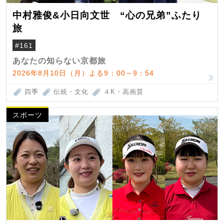
中村雅俊&小日向文世 “心の兄弟”ふたり
旅
#161
あなたの知らない京都旅
2026年8月10日（月）よる9：00～9：54
四季
伝統・文化
４K・高画質
スポーツ