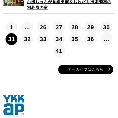
お嬢ちゃんが番組出演をおねだり田園調布の
別荘風の家
1
…
26
27
28
29
30
31
32
33
34
35
36
…
41
アーカイブはこちら