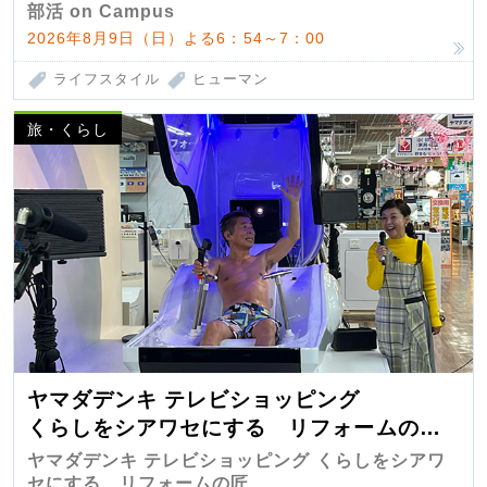
部活 on Campus
2026年8月9日（日）よる6：54～7：00
ライフスタイル
ヒューマン
旅・くらし
ヤマダデンキ テレビショッピング
くらしをシアワセにする リフォームの
匠 第7弾
ヤマダデンキ テレビショッピング くらしをシアワ
セにする リフォームの匠