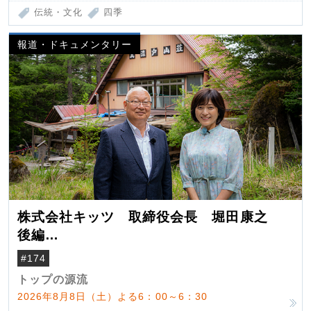
伝統・文化
四季
報道・ドキュメンタリー
株式会社キッツ 取締役会長 堀田康之
後編
米国駐在でも浮かんだ八ヶ岳 山小屋を営
#174
んだ父母
トップの源流
2026年8月8日（土）よる6：00～6：30