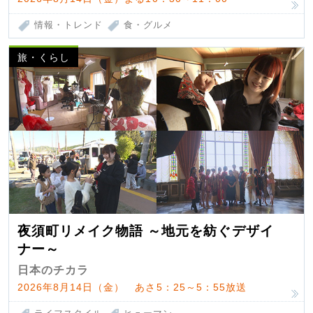
情報・トレンド
食・グルメ
旅・くらし
夜須町リメイク物語 ～地元を紡ぐデザイ
ナー～
日本のチカラ
2026年8月14日（金） あさ5：25～5：55放送