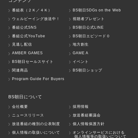
コンテンツ
番組表（２Ｋ／４Ｋ）
BS朝日SDGs on the Web
ウェルビーイング放送中！
視聴者プレゼント
番組公式SNS
BS朝日公式LINE
番組公式YouTube
BS朝日エピソード０
見逃し配信
地方創生
AMBER GAMES
GAME A
BS朝日セールスサイト
イベント
関連商品
BS朝日ショップ
Program Guide For Buyers
BS朝日について
会社概要
採用情報
ニュースリリース
放送番組審議会
放送番組の種別の公表制度
個人情報保護方針
個人情報の取扱いについて
オンラインサービスにおける
個人情報等の取扱いについて