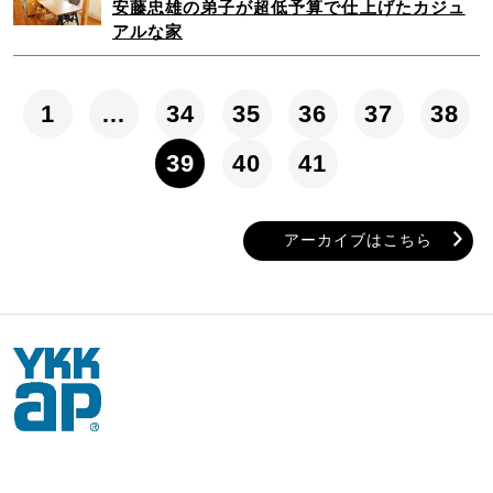
安藤忠雄の弟子が超低予算で仕上げたカジュ
アルな家
1
…
34
35
36
37
38
39
40
41
アーカイブはこちら