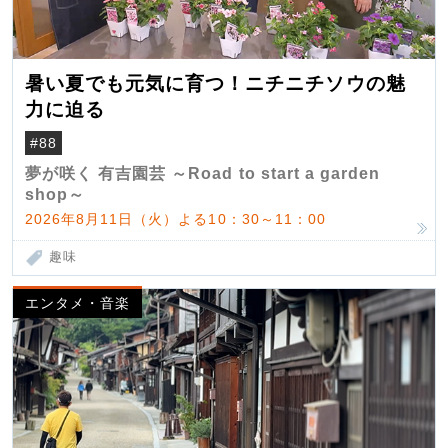
暑い夏でも元気に育つ！ニチニチソウの魅
力に迫る
#88
夢が咲く 有吉園芸 ～Road to start a garden
shop～
2026年8月11日（火）よる10：30～11：00
趣味
エンタメ・音楽