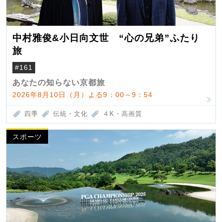
中村雅俊&小日向文世 “心の兄弟”ふたり
旅
#161
あなたの知らない京都旅
2026年8月10日（月）よる9：00～9：54
四季
伝統・文化
４K・高画質
スポーツ