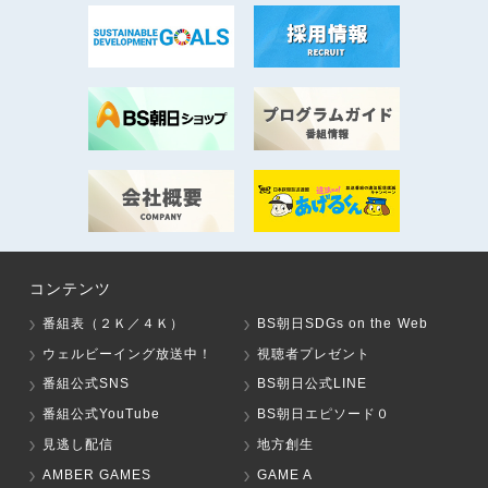
コンテンツ
番組表（２Ｋ／４Ｋ）
BS朝日SDGs on the Web
ウェルビーイング放送中！
視聴者プレゼント
番組公式SNS
BS朝日公式LINE
番組公式YouTube
BS朝日エピソード０
見逃し配信
地方創生
AMBER GAMES
GAME A