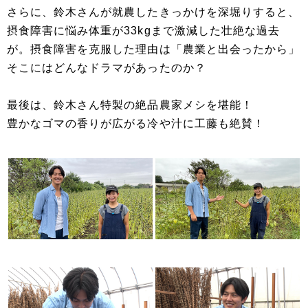
さらに、鈴木さんが就農したきっかけを深堀りすると、
摂食障害に悩み体重が33kgまで激減した壮絶な過去
が。摂食障害を克服した理由は「農業と出会ったから」
そこにはどんなドラマがあったのか？
最後は、鈴木さん特製の絶品農家メシを堪能！
豊かなゴマの香りが広がる冷や汁に工藤も絶賛！