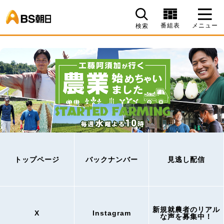
BS朝日
番組表
メニュー
検索
トップページ
バックナンバー
見逃し配信
新規就農者のリアル
X
Instagram
な声を募集中！