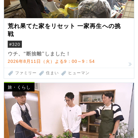
荒れ果てた家をリセット 一家再生への挑
戦
#320
ウチ、“断捨離”しました！
2026年8月11日（火）よる9：00～9：54
ファミリー
住まい
ヒューマン
旅・くらし