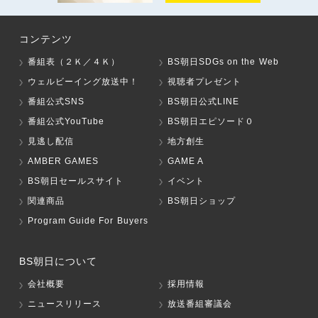
コンテンツ
番組表（２Ｋ／４Ｋ）
BS朝日SDGs on the Web
ウェルビーイング放送中！
視聴者プレゼント
番組公式SNS
BS朝日公式LINE
番組公式YouTube
BS朝日エピソード０
見逃し配信
地方創生
AMBER GAMES
GAME A
BS朝日セールスサイト
イベント
関連商品
BS朝日ショップ
Program Guide For Buyers
BS朝日について
会社概要
採用情報
ニュースリリース
放送番組審議会