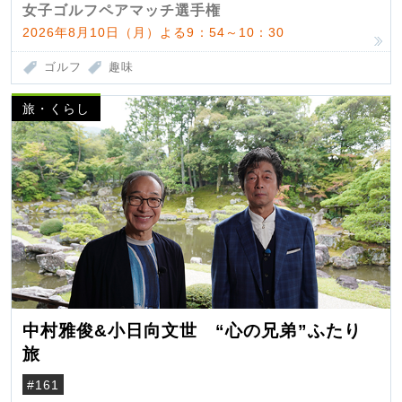
女子ゴルフペアマッチ選手権
2026年8月10日（月）よる9：54～10：30
ゴルフ
趣味
旅・くらし
中村雅俊&小日向文世 “心の兄弟”ふたり
旅
#161