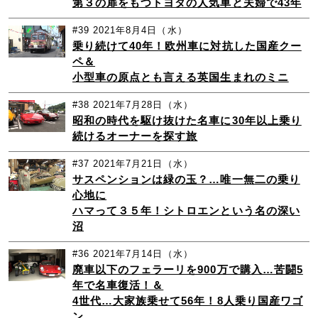
第３の扉をもつトヨタの人気車と夫婦で43年
#39
2021年8月4日（水）
乗り続けて40年！欧州車に対抗した国産クー
ペ＆
小型車の原点とも言える英国生まれのミニ
#38
2021年7月28日（水）
昭和の時代を駆け抜けた名車に30年以上乗り
続けるオーナーを探す旅
#37
2021年7月21日（水）
サスペンションは緑の玉？…唯一無二の乗り
心地に
ハマって３５年！シトロエンという名の深い
沼
#36
2021年7月14日（水）
廃車以下のフェラーリを900万で購入…苦闘5
年で名車復活！＆
4世代…大家族乗せて56年！8人乗り国産ワゴ
ン