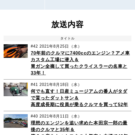
放送内容
タイトル
#42
2021年8月25日（水）
70年前のクルマに7400ccのエンジン？アメ車
カスタム工場に潜入＆
胃ガン全摘して買ったクライスラーの名車と
33年！
#41
2021年8月18日（水）
何でも直す！日産ミュージアムの番人がタダ
で貰ったダットサン＆
高度成長期に役員が乗るクルマを買って52年
#40
2021年8月11日（水）
理想のエンジンを追い求めた本田宗一郎の最
後のクルマと35年＆