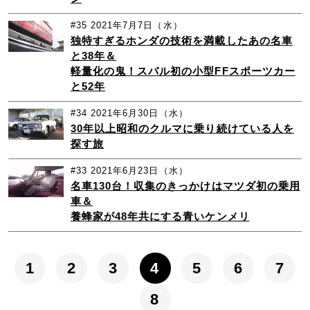
#35
2021年7月7日（水）
独特すぎるホンダの技術を満載したあの名車
と38年＆
軽量化の鬼！スバル初の小型FFスポーツカー
と52年
#34
2021年6月30日（水）
30年以上昭和のクルマに乗り続けている人を
探す旅
#33
2021年6月23日（水）
名車130台！収集のきっかけはマツダ初の乗用
車＆
養蜂家が48年共にする青いケンメリ
1
2
3
4
5
6
7
8