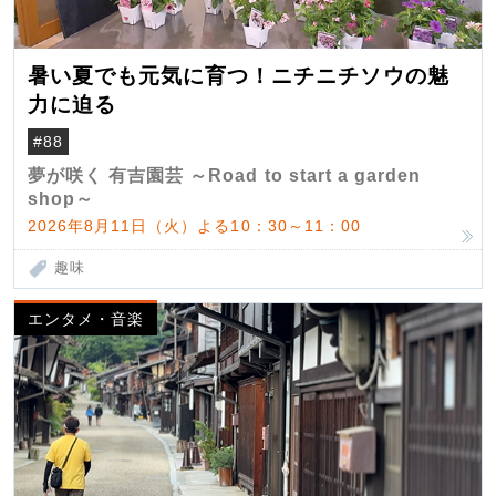
暑い夏でも元気に育つ！ニチニチソウの魅
力に迫る
#88
夢が咲く 有吉園芸 ～Road to start a garden
shop～
2026年8月11日（火）よる10：30～11：00
趣味
エンタメ・音楽