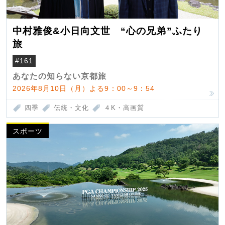
中村雅俊&小日向文世 “心の兄弟”ふたり
旅
#161
あなたの知らない京都旅
2026年8月10日（月）よる9：00～9：54
四季
伝統・文化
４K・高画質
スポーツ