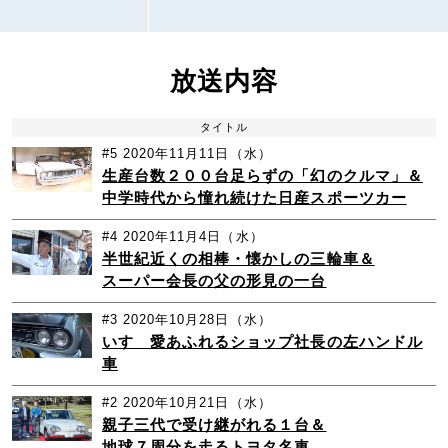
放送内容
タイトル
#5
2020年11月11日（水）
生産台数２００台足らずの「幻のクルマ」＆
中学時代から憧れ続けた日産スポーツカー
#4
2020年11月4日（水）
半世紀近くの相棒・懐かしの三輪車＆
スーパー会長の父の形見の一台
#3
2020年10月28日（水）
いすゞ愛あふれるショップ社長の左ハンドル
車
#2
2020年10月21日（水）
親子三代で受け継がれる１台＆
地球７周分を走るトヨタ名車