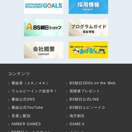
コンテンツ
番組表（２Ｋ／４Ｋ）
BS朝日SDGs on the Web
ウェルビーイング放送中！
視聴者プレゼント
番組公式SNS
BS朝日公式LINE
番組公式YouTube
BS朝日エピソード０
見逃し配信
地方創生
AMBER GAMES
GAME A