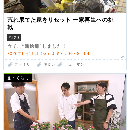
荒れ果てた家をリセット 一家再生への挑
戦
#320
ウチ、“断捨離”しました！
2026年8月11日（火）よる9：00～9：54
ファミリー
住まい
ヒューマン
旅・くらし