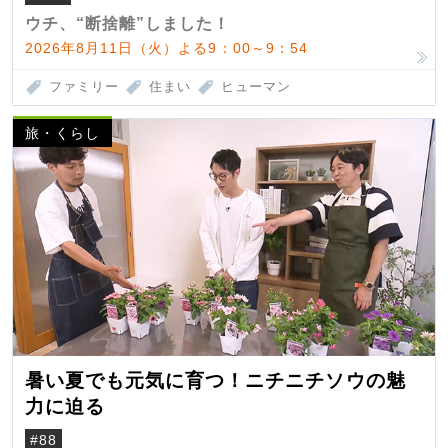
ウチ、“断捨離”しました！
2026年8月11日（火）よる9：00～9：54
ファミリー
住まい
ヒューマン
旅・くらし
暑い夏でも元気に育つ！ニチニチソウの魅
力に迫る
#88