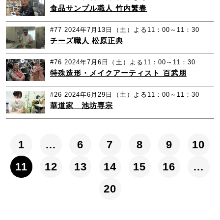
食品サンプル職人 竹内繁春
#77
2024年7月13日（土）よる11：00～11：30
チーズ職人 松原正典
#76
2024年7月6日（土）よる11：00～11：30
特殊造形・メイクアーティスト 百武朋
#26
2024年6月29日（土）よる11：00～11：30
華道家 池坊専宗
1
…
6
7
8
9
10
11
12
13
14
15
16
…
20