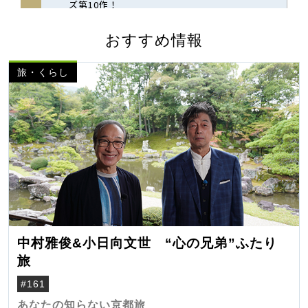
おすすめ情報
旅・くらし
中村雅俊&小日向文世 “心の兄弟”ふたり
旅
#161
あなたの知らない京都旅