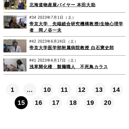
北海道物産展バイヤー 本田大助
#34
2023年7月1日（土）
帝京大学 先端総合研究機構教授/生物心理学
者 岡ノ谷一夫
#42
2023年6月24日（土）
帝京大学医学部附属病院教授 白石憲史郎
#41
2023年6月17日（土）
浅草開化楼 製麺職人 不死鳥カラス
1
…
10
11
12
13
14
15
16
17
18
19
20