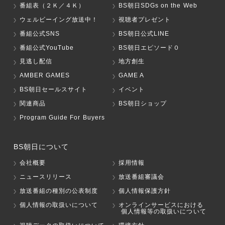
番組表（２Ｋ／４Ｋ）
BS朝日SDGs on the Web
ウェルビーイング放送中！
視聴者プレゼント
番組公式SNS
BS朝日公式LINE
番組公式YouTube
BS朝日エピソード０
見逃し配信
地方創生
AMBER GAMES
GAME A
BS朝日セールスサイト
イベント
関連商品
BS朝日ショップ
Program Guide For Buyers
BS朝日について
会社概要
採用情報
ニュースリリース
放送番組審議会
放送番組の種別の公表制度
個人情報保護方針
個人情報の取扱いについて
オンラインサービスにおける
個人情報等の取扱いについて