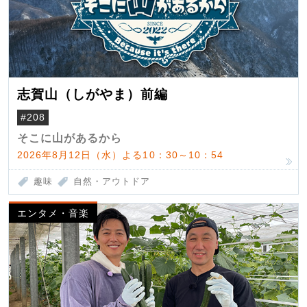
志賀山（しがやま）前編
#208
そこに山があるから
2026年8月12日（水）よる10：30～10：54
趣味
自然・アウトドア
エンタメ・音楽