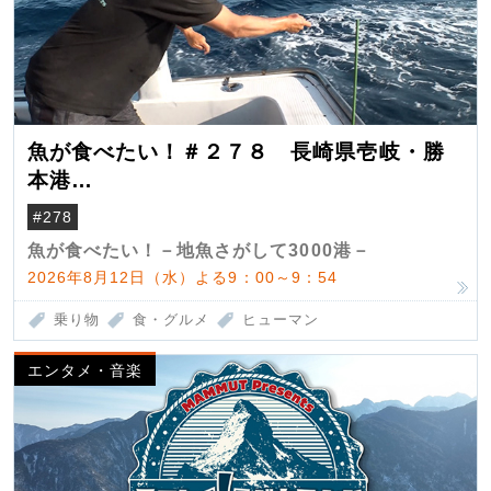
魚が食べたい！＃２７８ 長崎県壱岐・勝
本港
（クロマグロ）
#278
魚が食べたい！－地魚さがして3000港－
2026年8月12日（水）よる9：00～9：54
乗り物
食・グルメ
ヒューマン
エンタメ・音楽