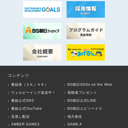
コンテンツ
番組表（２Ｋ／４Ｋ）
BS朝日SDGs on the Web
ウェルビーイング放送中！
視聴者プレゼント
番組公式SNS
BS朝日公式LINE
番組公式YouTube
BS朝日エピソード０
見逃し配信
地方創生
AMBER GAMES
GAME A