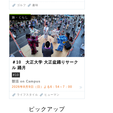
ゴルフ
趣味
旅・くらし
＃10 大正大学 大正盆踊りサーク
ル 踊月
#10
部活 on Campus
2026年8月9日（日）よる6：54～7：00
ライフスタイル
ヒューマン
ピックアップ