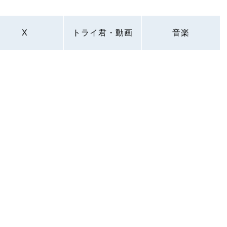
X
トライ君・動画
音楽