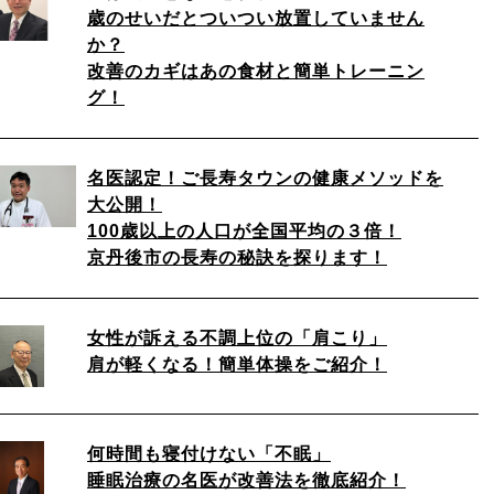
歳のせいだとついつい放置していません
か？
改善のカギはあの食材と簡単トレーニン
グ！
名医認定！ご長寿タウンの健康メソッドを
大公開！
100歳以上の人口が全国平均の３倍！
京丹後市の長寿の秘訣を探ります！
女性が訴える不調上位の「肩こり」
肩が軽くなる！簡単体操をご紹介！
何時間も寝付けない「不眠」
睡眠治療の名医が改善法を徹底紹介！