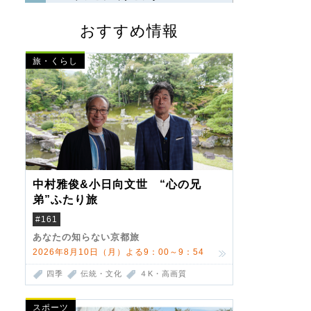
おすすめ情報
旅・くらし
中村雅俊&小日向文世 “心の兄
弟”ふたり旅
#161
あなたの知らない京都旅
2026年8月10日（月）よる9：00～9：54
四季
伝統・文化
４K・高画質
スポーツ