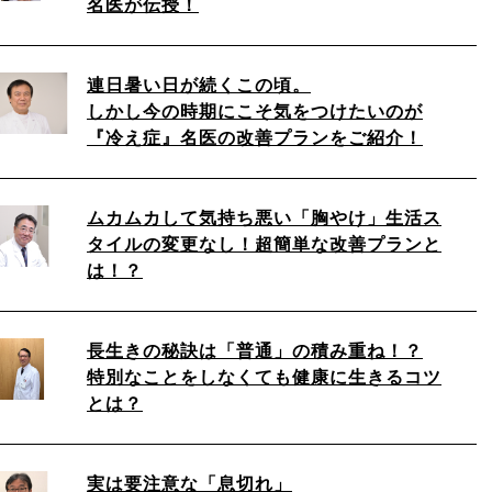
名医が伝授！
連日暑い日が続くこの頃。
しかし今の時期にこそ気をつけたいのが
『冷え症』名医の改善プランをご紹介！
ムカムカして気持ち悪い「胸やけ」生活ス
タイルの変更なし！超簡単な改善プランと
は！？
長生きの秘訣は「普通」の積み重ね！？
特別なことをしなくても健康に生きるコツ
とは？
実は要注意な「息切れ」