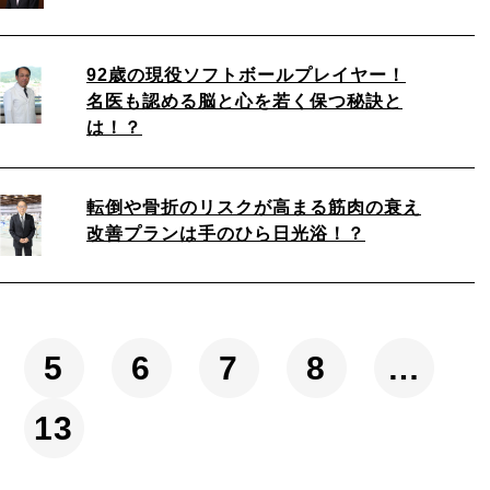
92歳の現役ソフトボールプレイヤー！
名医も認める脳と心を若く保つ秘訣と
は！？
転倒や骨折のリスクが高まる筋肉の衰え
改善プランは手のひら日光浴！？
5
6
7
8
…
13