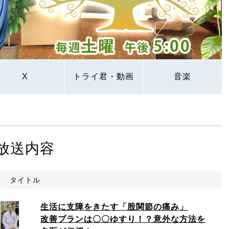
X
トライ君・動画
音楽
放送内容
タイトル
生活に支障をきたす「股関節の痛み」
改善プランは〇〇ゆすり！？意外な方法を