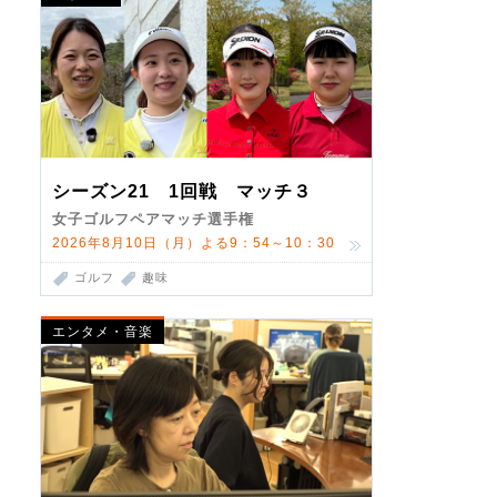
シーズン21 1回戦 マッチ３
女子ゴルフペアマッチ選手権
2026年8月10日（月）よる9：54～10：30
ゴルフ
趣味
エンタメ・音楽