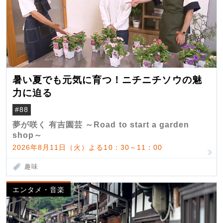
暑い夏でも元気に育つ！ニチニチソウの魅
力に迫る
#88
夢が咲く 有吉園芸 ～Road to start a garden
shop～
2026年8月11日（火）よる10：30～11：00
趣味
エンタメ・音楽