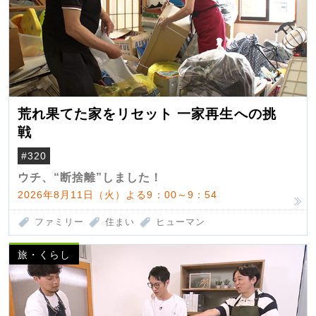
荒れ果てた家をリセット 一家再生への挑
戦
#320
ウチ、“断捨離”しました！
2026年8月11日（火）よる9：00～9：54
ファミリー
住まい
ヒューマン
旅・くらし