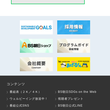
コンテンツ
番組表（２Ｋ／４Ｋ）
BS朝日SDGs on the Web
ウェルビーイング放送中！
視聴者プレゼント
番組公式SNS
BS朝日公式LINE