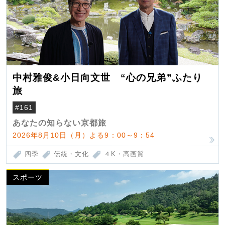
中村雅俊&小日向文世 “心の兄弟”ふたり
旅
#161
あなたの知らない京都旅
2026年8月10日（月）よる9：00～9：54
四季
伝統・文化
４K・高画質
スポーツ