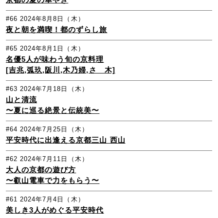
#66
2024年8月8日（木）
夜と朝を満喫！都のずらし旅
#65
2024年8月1日（木）
名優5人が味わう旬の京料理
[吉兆,弧玖,阪川,木乃婦,さゝ木]
#63
2024年7月18日（木）
山と清流
〜夏に巡る絶景と伝統美〜
#64
2024年7月25日（木）
平安時代に出逢える京都三山 西山
#62
2024年7月11日（木）
大人の京都の遊び方
〜叡山電車で力をもらう〜
#61
2024年7月4日（木）
美しき3人がめぐる平安時代