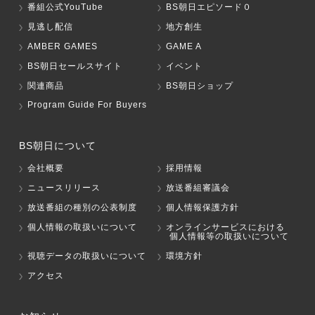
番組公式YouTube
BS朝日エピソード０
見逃し配信
地方創生
AMBER GAMES
GAME A
BS朝日セールスサイト
イベント
関連商品
BS朝日ショップ
Program Guide For Buyers
BS朝日について
会社概要
採用情報
ニュースリリース
放送番組審議会
放送番組の種別の公表制度
個人情報保護方針
個人情報の取扱いについて
オンラインサービスにおける
個人情報等の取扱いについて
視聴データの取扱いについて
環境方針
アクセス