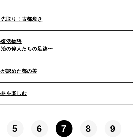
を先取り！古都歩き
の復活物語
明治の偉人たちの足跡〜
界が認めた都の美
の冬を楽しむ
5
6
7
8
9