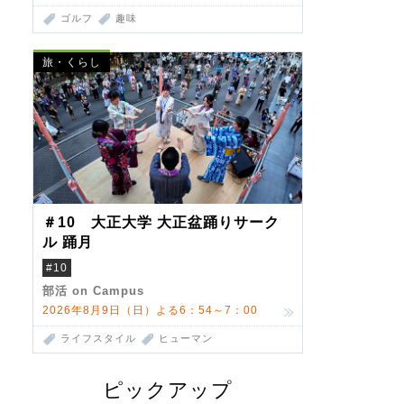
ゴルフ
趣味
旅・くらし
＃10 大正大学 大正盆踊りサーク
ル 踊月
#10
部活 on Campus
2026年8月9日（日）よる6：54～7：00
ライフスタイル
ヒューマン
ピックアップ