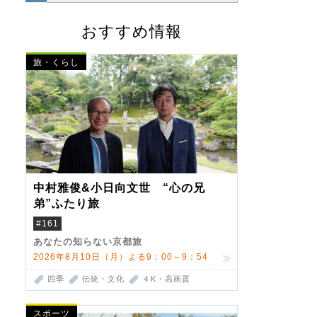
おすすめ情報
旅・くらし
中村雅俊&小日向文世 “心の兄
弟”ふたり旅
#161
あなたの知らない京都旅
2026年8月10日（月）よる9：00～9：54
四季
伝統・文化
４K・高画質
スポーツ