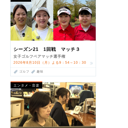
シーズン21 1回戦 マッチ３
女子ゴルフペアマッチ選手権
2026年8月10日（月）よる9：54～10：30
ゴルフ
趣味
エンタメ・音楽