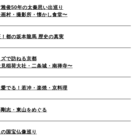
村雅俊50年の太秦思い出巡り
映画村・撮影所・懐かし食堂〜
証！都の坂本龍馬 歴史の真実
イズで訪ねる京都
伏見稲荷大社・二条城・南禅寺〜
に愛でる！若冲・楽焼・京料理
藤剛志・東山をめぐる
良の国宝仏像巡り