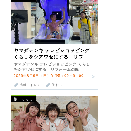
ヤマダデンキ テレビショッピング
くらしをシアワセにする リフォ
ームの匠 第7弾
ヤマダデンキ テレビショッピング くらし
をシアワセにする リフォームの匠
2026年8月9日（日）午後5：00～6：00
情報・トレンド
住まい
旅・くらし