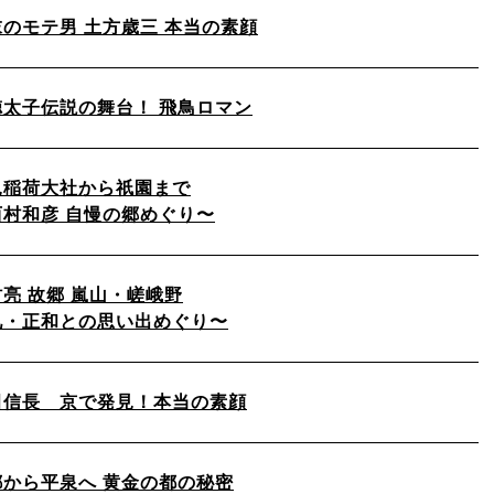
末のモテ男 土方歳三 本当の素顔
徳太子伝説の舞台！ 飛鳥ロマン
見稲荷大社から祇園まで
西村和彦 自慢の郷めぐり〜
亮 故郷 嵐山・嵯峨野
兄・正和との思い出めぐり〜
田信長 京で発見！本当の素顔
都から平泉へ 黄金の都の秘密