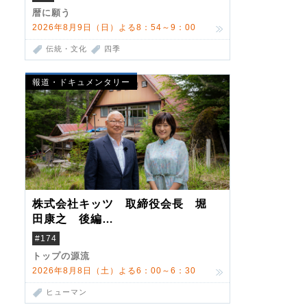
暦に願う
2026年8月9日（日）よる8：54～9：00
伝統・文化
四季
報道・ドキュメンタリー
株式会社キッツ 取締役会長 堀
田康之 後編
米国駐在でも浮かんだ八ヶ岳 山
#174
小屋を営んだ父母
トップの源流
2026年8月8日（土）よる6：00～6：30
ヒューマン