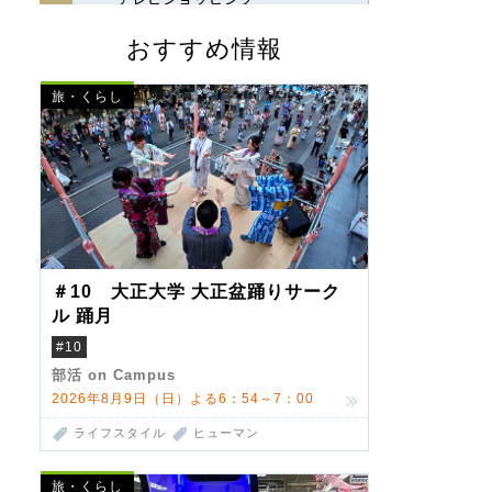
おすすめ情報
旅・くらし
＃10 大正大学 大正盆踊りサーク
ル 踊月
#10
部活 on Campus
2026年8月9日（日）よる6：54～7：00
ライフスタイル
ヒューマン
旅・くらし