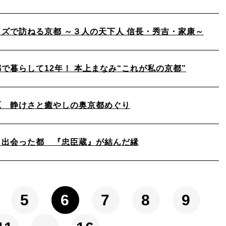
イズで訪ねる京都 ～３人の天下人 信長・秀吉・家康～
で暮らして12年！ 本上まなみ“これが私の京都”
原 静けさと癒やしの奥京都めぐり
と出会った都 『忠臣蔵』が結んだ縁
5
6
7
8
9