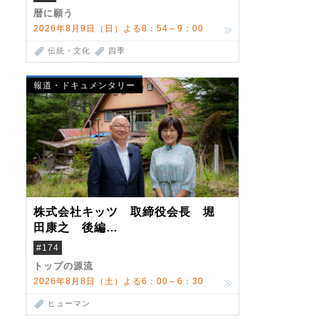
暦に願う
2026年8月9日（日）よる8：54～9：00
伝統・文化
四季
報道・ドキュメンタリー
株式会社キッツ 取締役会長 堀
田康之 後編
米国駐在でも浮かんだ八ヶ岳 山
#174
小屋を営んだ父母
トップの源流
2026年8月8日（土）よる6：00～6：30
ヒューマン