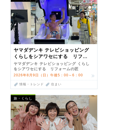
ヤマダデンキ テレビショッピング
くらしをシアワセにする リフォ
ームの匠 第7弾
ヤマダデンキ テレビショッピング くらし
をシアワセにする リフォームの匠
2026年8月9日（日）午後5：00～6：00
情報・トレンド
住まい
旅・くらし