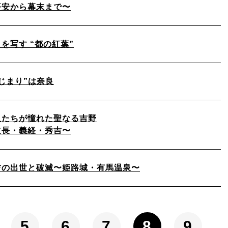
平安から幕末まで〜
を写す “都の紅葉”
じまり”は奈良
人たちが憧れた聖なる吉野
道長・義経・秀吉〜
吉の出世と破滅〜姫路城・有馬温泉〜
5
6
7
8
9