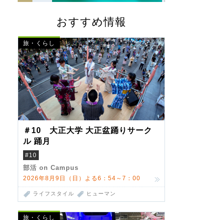
おすすめ情報
旅・くらし
＃10 大正大学 大正盆踊りサーク
ル 踊月
#10
部活 on Campus
2026年8月9日（日）よる6：54～7：00
ライフスタイル
ヒューマン
旅・くらし