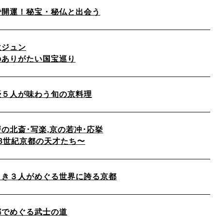
で開運！秘宝・秘仏と出会う
吹ジュン
のありがたい国宝巡り
優５人が味わう旬の京料理
の北斎･写楽,京の若冲･応挙
18世紀京都の天才たち〜
しき３人がめぐる世界に誇る京都
都でめぐる武士の道