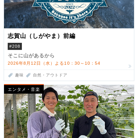
志賀山（しがやま）前編
#208
そこに山があるから
2026年8月12日（水）よる10：30～10：54
趣味
自然・アウトドア
エンタメ・音楽