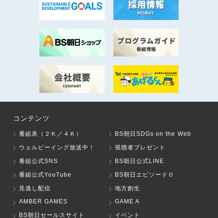
コンテンツ
番組表（２Ｋ／４Ｋ）
BS朝日SDGs on the Web
ウェルビーイング放送中！
視聴者プレゼント
番組公式SNS
BS朝日公式LINE
番組公式YouTube
BS朝日エピソード０
見逃し配信
地方創生
AMBER GAMES
GAME A
BS朝日セールスサイト
イベント