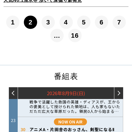
人気No.1清水寺 歩いて深掘り新発見
1
2
3
4
5
6
7
…
16
番組表