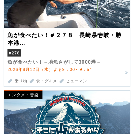
魚が食べたい！＃２７８ 長崎県壱岐・勝
本港
（クロマグロ）
#278
魚が食べたい！－地魚さがして3000港－
2026年8月12日（水）よる9：00～9：54
乗り物
食・グルメ
ヒューマン
エンタメ・音楽