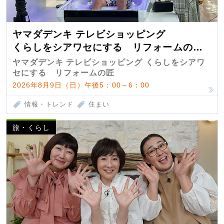
ヤマダデンキ テレビショッピング
くらしをシアワセにする リフォームの
匠 第7弾
ヤマダデンキ テレビショッピング くらしをシアワ
セにする リフォームの匠
2026年8月9日（日）午後5：00～6：00
情報・トレンド
住まい
旅・くらし