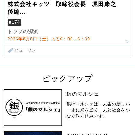
株式会社キッツ 取締役会長 堀田康之
後編
米国駐在でも浮かんだ八ヶ岳 山小屋を営
#174
んだ父母
トップの源流
2026年8月8日（土）よる6：00～6：30
ヒューマン
ピックアップ
銀のマルシェ
銀のマルシェは、人生の新しい
一歩に光を当て、人と社会をつ
なぐ取り組みです。