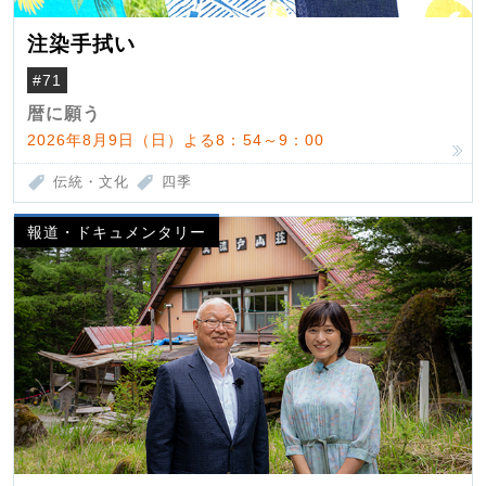
注染手拭い
#71
暦に願う
2026年8月9日（日）よる8：54～9：00
伝統・文化
四季
報道・ドキュメンタリー