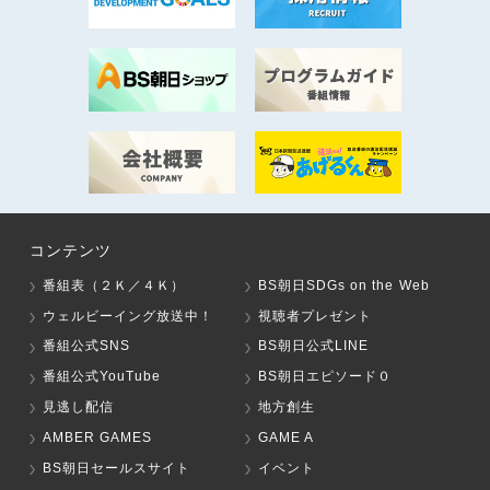
コンテンツ
番組表（２Ｋ／４Ｋ）
BS朝日SDGs on the Web
ウェルビーイング放送中！
視聴者プレゼント
番組公式SNS
BS朝日公式LINE
番組公式YouTube
BS朝日エピソード０
見逃し配信
地方創生
AMBER GAMES
GAME A
BS朝日セールスサイト
イベント