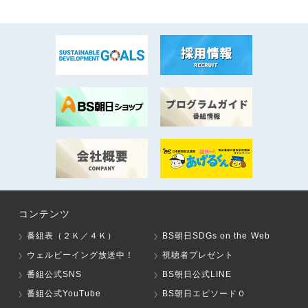
コンテンツ
番組表（２Ｋ／４Ｋ）
BS朝日SDGs on the Web
ウェルビーイング放送中！
視聴者プレゼント
番組公式SNS
BS朝日公式LINE
番組公式YouTube
BS朝日エピソード０