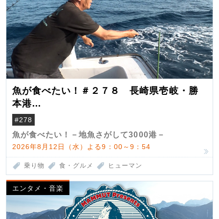
魚が食べたい！＃２７８ 長崎県壱岐・勝
本港
（クロマグロ）
#278
魚が食べたい！－地魚さがして3000港－
2026年8月12日（水）よる9：00～9：54
乗り物
食・グルメ
ヒューマン
エンタメ・音楽