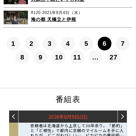
#120
2021年8月4日（水）
海の都 天橋立と伊根
1
2
3
4
5
6
7
8
9
10
11
…
27
番組表