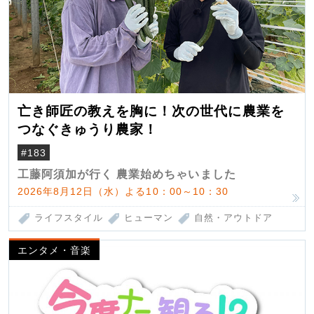
亡き師匠の教えを胸に！次の世代に農業を
つなぐきゅうり農家！
#183
工藤阿須加が行く 農業始めちゃいました
2026年8月12日（水）よる10：00～10：30
ライフスタイル
ヒューマン
自然・アウトドア
エンタメ・音楽