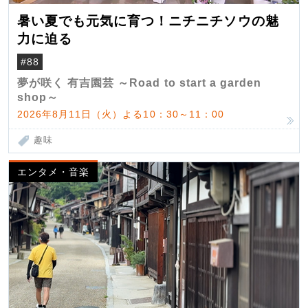
暑い夏でも元気に育つ！ニチニチソウの魅
力に迫る
#88
夢が咲く 有吉園芸 ～Road to start a garden
shop～
2026年8月11日（火）よる10：30～11：00
趣味
エンタメ・音楽