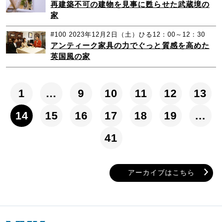
再建築不可の建物を見事に甦らせた武蔵境の
家
#100
2023年12月2日（土）ひる12：00～12：30
アンティーク家具の力でぐっと質感を高めた
英国風の家
1
…
9
10
11
12
13
14
15
16
17
18
19
…
41
アーカイブはこちら