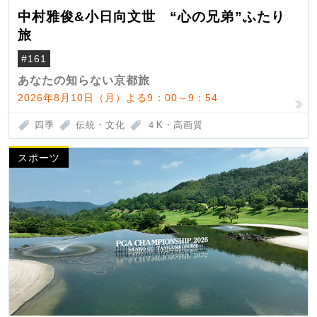
中村雅俊&小日向文世 “心の兄弟”ふたり
旅
#161
あなたの知らない京都旅
2026年8月10日（月）よる9：00～9：54
四季
伝統・文化
４K・高画質
スポーツ