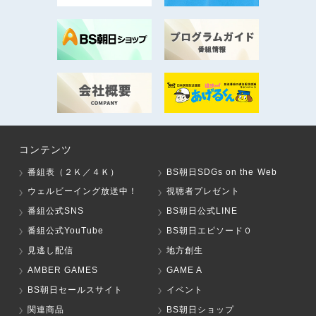
コンテンツ
番組表（２Ｋ／４Ｋ）
BS朝日SDGs on the Web
ウェルビーイング放送中！
視聴者プレゼント
番組公式SNS
BS朝日公式LINE
番組公式YouTube
BS朝日エピソード０
見逃し配信
地方創生
AMBER GAMES
GAME A
BS朝日セールスサイト
イベント
関連商品
BS朝日ショップ