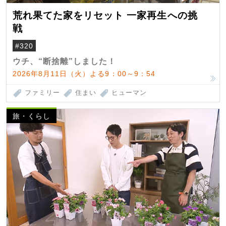
荒れ果てた家をリセット 一家再生への挑
戦
#320
ウチ、“断捨離”しました！
2026年8月11日（火）よる9：00～9：54
ファミリー
住まい
ヒューマン
旅・くらし