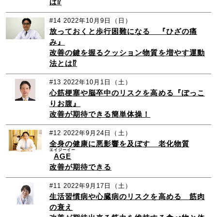
は⁉
#14
2022年10月9日（日）
放っておくと歩行困難になる 『ひざの痛
み』
改善の鍵を握るクッション物質を増やす運動
法とは⁉
#13
2022年10月1日（土）
心筋梗塞や脳卒中のリスクを高める『ぽっこ
りお腹』
改善が期待できる簡単体操！
#12
2022年9月24日（土）
全身の健康に悪影響を及ぼす 老化物質
エイジーイー
AGE
改善が期待できる
#11
2022年9月17日（土）
生活習慣病や心臓病のリスクを高める 筋肉
の衰え