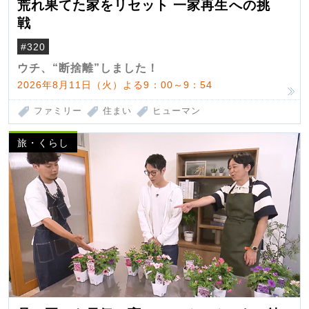
荒れ果てた家をリセット 一家再生への挑
戦
#320
ウチ、“断捨離”しました！
2026年8月11日（火）よる9：00～9：54
ファミリー
住まい
ヒューマン
旅・くらし