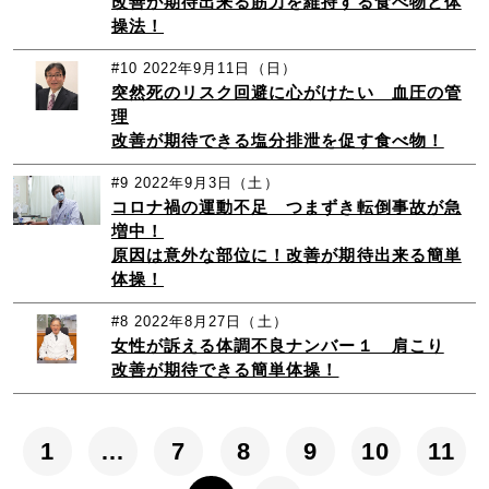
改善が期待出来る筋力を維持する食べ物と体
操法！
#10
2022年9月11日（日）
突然死のリスク回避に心がけたい 血圧の管
理
改善が期待できる塩分排泄を促す食べ物！
#9
2022年9月3日（土）
コロナ禍の運動不足 つまずき転倒事故が急
増中！
原因は意外な部位に！改善が期待出来る簡単
体操！
#8
2022年8月27日（土）
女性が訴える体調不良ナンバー１ 肩こり
改善が期待できる簡単体操！
1
…
7
8
9
10
11