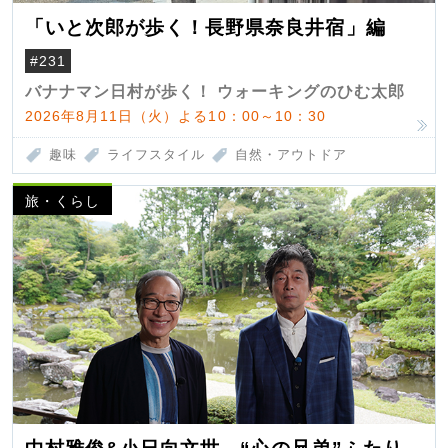
「いと次郎が歩く！長野県奈良井宿」編
#231
バナナマン日村が歩く！ ウォーキングのひむ太郎
2026年8月11日（火）よる10：00～10：30
趣味
ライフスタイル
自然・アウトドア
旅・くらし