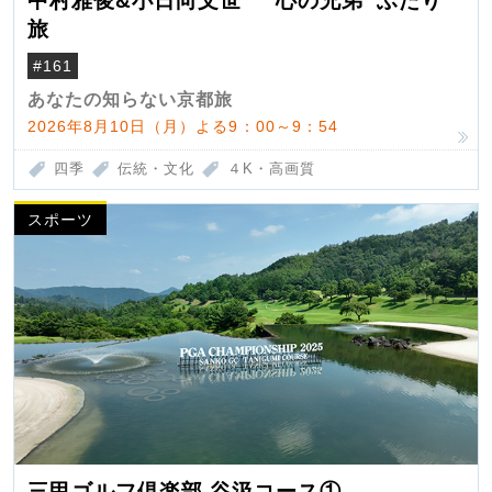
中村雅俊&小日向文世 “心の兄弟”ふたり
旅
#161
あなたの知らない京都旅
2026年8月10日（月）よる9：00～9：54
四季
伝統・文化
４K・高画質
スポーツ
三甲ゴルフ倶楽部 谷汲コース①