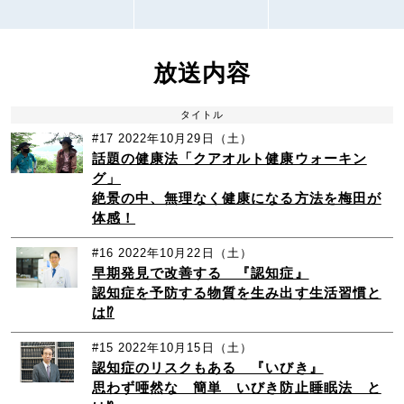
放送内容
タイトル
#17
2022年10月29日（土）
話題の健康法「クアオルト健康ウォーキン
グ」
絶景の中、無理なく健康になる方法を梅田が
体感！
#16
2022年10月22日（土）
早期発見で改善する 『認知症』
認知症を予防する物質を生み出す生活習慣と
は⁉
#15
2022年10月15日（土）
認知症のリスクもある 『いびき』
思わず唖然な 簡単 いびき防止睡眠法 と