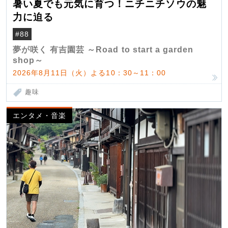
暑い夏でも元気に育つ！ニチニチソウの魅
力に迫る
#88
夢が咲く 有吉園芸 ～Road to start a garden
shop～
2026年8月11日（火）よる10：30～11：00
趣味
エンタメ・音楽