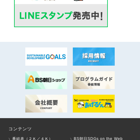
コンテンツ
番組表（２Ｋ／４Ｋ）
BS朝日SDGs on the Web