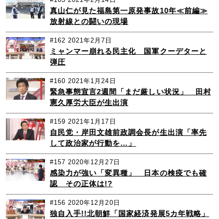
真山仁が見た福島第一原発事故10年≪前編≫
放射線との闘いの現場
#162
2021年2月7日
ミャンマー崩れる民主化 国軍クーデターと
弾圧
#160
2021年1月24日
緊急事態宣言2週間「まだ厳しい状況」 田村
憲久厚労大臣が生出演
#159
2021年1月17日
自民党・岸田文雄前政調会長が生出演「率先
して政治家が行動を…」
#157
2020年12月27日
感染力が強い「変異種」 日本の検疫でも確
認 その正体は!?
#156
2020年12月20日
独自入手!!北朝鮮「国家経済発展5カ年戦略」