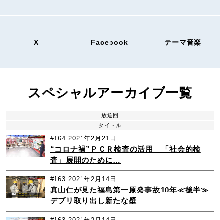
X
Facebook
テーマ音楽
スペシャルアーカイブ一覧
放送回
タイトル
#164
2021年2月21日
“コロナ禍”ＰＣＲ検査の活用 「社会的検
査」展開のために…
#163
2021年2月14日
真山仁が見た福島第一原発事故10年≪後半≫
デブリ取り出し新たな壁
#163
2021年2月14日