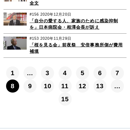
全文
#156
2020年12月20日
「自分の愛する人、家族のために感染抑制
を」日本病院会・相澤会長が訴え
#153
2020年11月29日
「桜を見る会」前夜祭 安倍事務所側が費用
補填
1
…
3
4
5
6
7
8
9
10
11
12
13
…
15