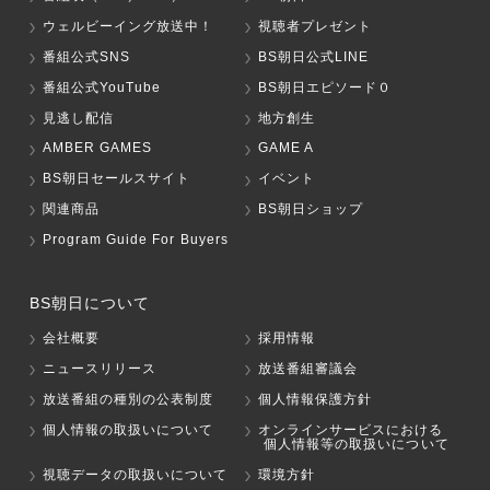
ウェルビーイング放送中！
視聴者プレゼント
番組公式SNS
BS朝日公式LINE
番組公式YouTube
BS朝日エピソード０
見逃し配信
地方創生
AMBER GAMES
GAME A
BS朝日セールスサイト
イベント
関連商品
BS朝日ショップ
Program Guide For Buyers
BS朝日について
会社概要
採用情報
ニュースリリース
放送番組審議会
放送番組の種別の公表制度
個人情報保護方針
個人情報の取扱いについて
オンラインサービスにおける
個人情報等の取扱いについて
視聴データの取扱いについて
環境方針