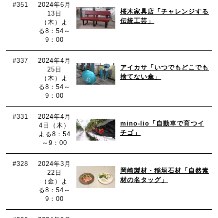
#351
2024年6月
桜木家具店「チャレンジする
13日
伝統工芸」
（木）よ
る8：54～
9：00
#337
2024年4月
アイカサ「いつでもどこでも
25日
捨てない傘」
（木）よ
る8：54～
9：00
#331
2024年4月
mino-lio「自動車で育つイ
4日（木）
チゴ」
よる8：54
～9：00
#328
2024年3月
岡崎製材・稲垣石材「自然素
22日
材の名タッグ」
（金）よ
る8：54～
9：00