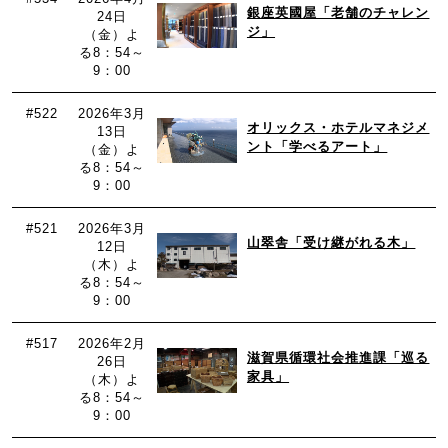
銀座英國屋「老舗のチャレン
24日
ジ」
（金）よ
る8：54～
9：00
#522
2026年3月
オリックス・ホテルマネジメ
13日
ント「学べるアート」
（金）よ
る8：54～
9：00
#521
2026年3月
山翠舎「受け継がれる木」
12日
（木）よ
る8：54～
9：00
#517
2026年2月
滋賀県循環社会推進課「巡る
26日
家具」
（木）よ
る8：54～
9：00