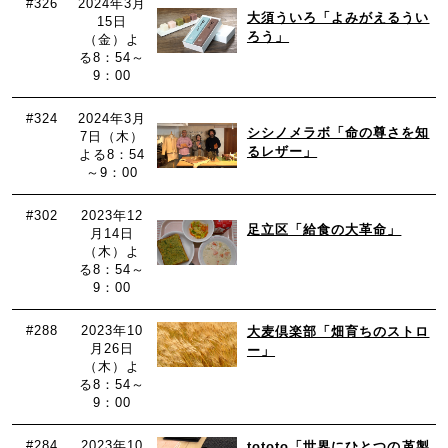
#326
2024年3月
大須ういろ「よみがえるうい
15日
ろう」
（金）よ
る8：54～
9：00
#324
2024年3月
シシノメラボ「命の尊さを知
7日（木）
るレザー」
よる8：54
～9：00
#302
2023年12
足立区「給食の大革命」
月14日
（木）よ
る8：54～
9：00
#288
2023年10
大麦倶楽部「畑育ちのストロ
月26日
ー」
（木）よ
る8：54～
9：00
#284
2023年10
tototo「世界にひとつの革製