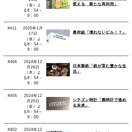
変える 新たな再利用」
（金）よ
る8：54～
9：00
#411
2025年1月
奥村組「壊れないビル！？」
17日
（金）よ
る8：54～
9：00
#406
2024年12
日本製鉄「鉄が育む豊かな生
月26日
活」
（木）よ
る8：54～
9：00
#405
2024年12
シチズン時計「腕時計で進め
月20日
る未来」
（金）よ
る8：54～
9：00
#402
2024年12