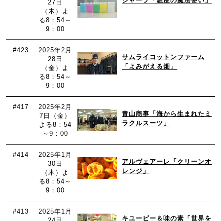
シャープ「温度の魔法使い」
27日
（木）よ
る8：54～
9：00
#423
2025年2月
サムライコットンファーム
28日
「よみがえる畑」
（金）よ
る8：54～
9：00
#417
2025年2月
青山商事「海から生まれたミ
7日（金）
ラクルスーツ」
よる8：54
～9：00
#414
2025年1月
アルヴェアーレ「クリーンオ
30日
レンジ」
（木）よ
る8：54～
9：00
#413
2025年1月
キユーピー＆味の素「世界を
24日