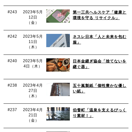
#243
2023年5月
第一三共ヘルスケア「健康と
12日
環境を守る リサイクル」
（金）
#242
2023年5月
ネスレ日本「人と未来を包む
11日
服」
（木）
#240
2023年5月
日本金継ぎ協会「捨てないを
4日（木）
継ぐ器」
#238
2023年4月
五十嵐製紙「個性豊かな優し
27日
い紙」
（木）
#237
2023年4月
伯耆町「温泉を支えるびっく
21日
り素材！」
（金）