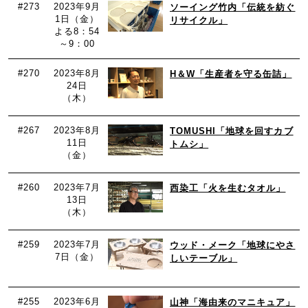
#273
2023年9月
ソーイング竹内「伝統を紡ぐ
1日（金）
リサイクル」
よる8：54
～9：00
#270
2023年8月
H＆W「生産者を守る缶詰」
24日
（木）
#267
2023年8月
TOMUSHI「地球を回すカブ
11日
トムシ」
（金）
#260
2023年7月
西染工「火を生むタオル」
13日
（木）
#259
2023年7月
ウッド・メーク「地球にやさ
7日（金）
しいテーブル」
#255
2023年6月
山神「海由来のマニキュア」