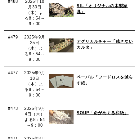
#488
2025年10
SIL「オリジナルの木製家
月30日
具」
（木）よ
る8：54～
9：00
#479
2025年9月
アグリカルチャー「残さない
25日
カルタ」
（木）よ
る8：54～
9：00
#477
2025年9月
ペーパル「フードロスを減ら
18日
す紙」
（木）よ
る8：54～
9：00
#473
2025年9月
SOUP「命がめぐる和紙」
4日（木）
よる8：54
～9：00
#471
2025年8月