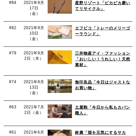
#84
2021年9月
星野リゾート「ピカピカ磨い
17日
てリサイクル」
（金）
#82
2021年9月
エフピコ「トレーのメリーゴ
10日
ーラウンド」
（金）
#79
2021年9月
三井物産アイ・ファッション
2日（木）
「おいしい！うれしい！天然
素材」
#74
2021年8月
無印良品「今日はジャストな
13日
お買い物」
（金）
#63
2021年7月
土屋鞄「今日から私もカバン
2日（金）
職人」
#61
2021年6月
鈴廣「畑を元気にするサカ