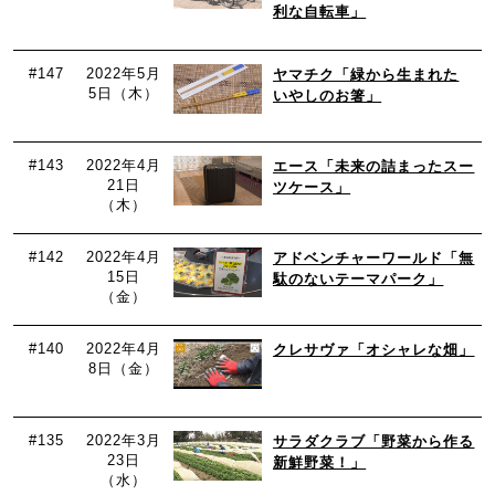
利な自転車」
#147
2022年5月
ヤマチク「緑から生まれた
5日（木）
いやしのお箸」
#143
2022年4月
エース「未来の詰まったスー
21日
ツケース」
（木）
#142
2022年4月
アドベンチャーワールド「無
15日
駄のないテーマパーク」
（金）
#140
2022年4月
クレサヴァ「オシャレな畑」
8日（金）
#135
2022年3月
サラダクラブ「野菜から作る
23日
新鮮野菜！」
（水）