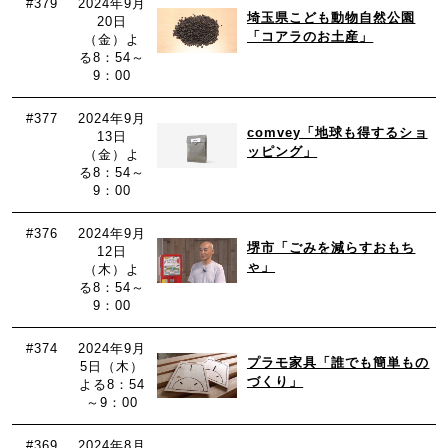
#379
2024年9月
埼玉県こども動物自然公園
20日
「コアラのお土産」
（金）よ
る8：54～
9：00
#377
2024年9月
comvey「地球も得するショ
13日
ッピング」
（金）よ
る8：54～
9：00
#376
2024年9月
堺市「ごみを減らすおもち
12日
ゃ」
（木）よ
る8：54～
9：00
#374
2024年9月
プラモ家具「誰でも簡単もの
5日（木）
づくり」
よる8：54
～9：00
#369
2024年8月