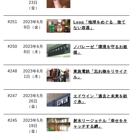
23日
（金）
#251
2023年6月
Loop「地球をめぐる 捨て
9日（金）
ない容器」
#250
2023年6月
ノバレーゼ「環境を守るお姫
8日（木）
様」
#248
2023年6月
東急電鉄「忘れ物をリサイク
1日（木）
ル」
#247
2023年5月
エドウイン「過去と未来を紡
26日
ぐ糸」
（金）
#245
2023年5月
射水リージョナル「幸せをキ
19日
ャッチする網」
（金）