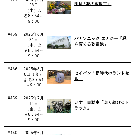
RIN「花の救世主」
28日
（木）よ
る8：54～
9：00
#469
2025年8月
パナソニック エナジー「緑
21日
を育てる乾電池」
（木）よ
る8：54～
9：00
#466
2025年8月
セイバン「新時代のランドセ
8日（金）
ル」
よる8：54
～9：00
#459
2025年7月
いすゞ自動車「走り続けるト
11日
ラック」
（金）よ
る8：54～
9：00
#450
2025年6月