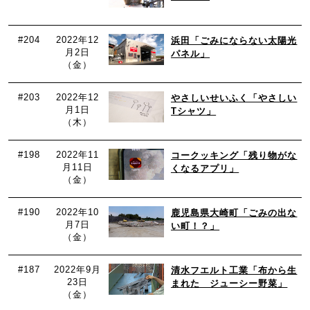
#204
2022年12
浜田「ごみにならない太陽光
月2日
パネル」
（金）
#203
2022年12
やさしいせいふく「やさしい
月1日
Tシャツ」
（木）
#198
2022年11
コークッキング「残り物がな
月11日
くなるアプリ」
（金）
#190
2022年10
鹿児島県大崎町「ごみの出な
月7日
い町！？」
（金）
#187
2022年9月
清水フエルト工業「布から生
23日
まれた ジューシー野菜」
（金）