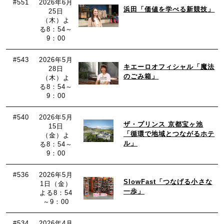
#551
2026年6月
浜田「価値を学べる新競技」
25日
（木）よ
る8：54～
9：00
#543
2026年5月
キエーロオフィシャル「魔法
28日
のごみ箱」
（木）よ
る8：54～
9：00
#540
2026年5月
ザ・プリンス 京都宝ヶ池
15日
「循環で地域とつながるホテ
（金）よ
ル」
る8：54～
9：00
#536
2026年5月
SlowFast「つなげる小さな
1日（金）
一歩」
よる8：54
～9：00
#534
2026年4月