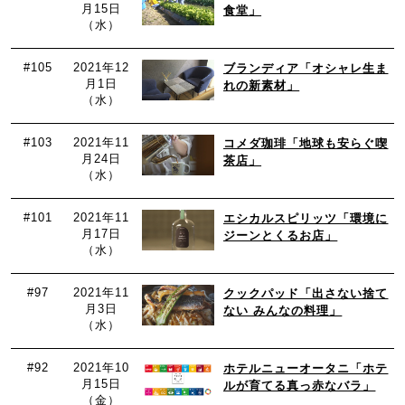
月15日
食堂」
（水）
#105
2021年12
ブランディア「オシャレ生ま
月1日
れの新素材」
（水）
#103
2021年11
コメダ珈琲「地球も安らぐ喫
月24日
茶店」
（水）
#101
2021年11
エシカルスピリッツ「環境に
月17日
ジーンとくるお店」
（水）
#97
2021年11
クックパッド「出さない捨て
月3日
ない みんなの料理」
（水）
#92
2021年10
ホテルニューオータニ「ホテ
月15日
ルが育てる真っ赤なバラ」
（金）