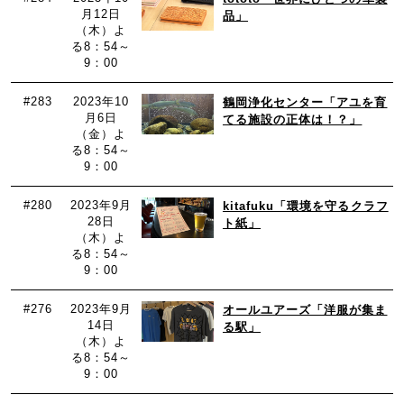
月12日
品」
（木）よ
る8：54～
9：00
#283
2023年10
鶴岡浄化センター「アユを育
月6日
てる施設の正体は！？」
（金）よ
る8：54～
9：00
#280
2023年9月
kitafuku「環境を守るクラフ
28日
ト紙」
（木）よ
る8：54～
9：00
#276
2023年9月
オールユアーズ「洋服が集ま
14日
る駅」
（木）よ
る8：54～
9：00