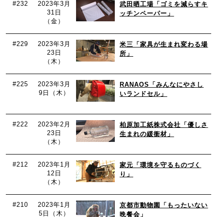
#232
2023年3月
武田晒工場「ゴミを減らすキ
31日
ッチンペーパー」
（金）
#229
2023年3月
米三「家具が生まれ変わる場
23日
所」
（木）
#225
2023年3月
RANAOS「みんなにやさし
9日（木）
いランドセル」
#222
2023年2月
柏原加工紙株式会社「優しさ
23日
生まれの緩衝材」
（木）
#212
2023年1月
家元「環境を守るものづく
12日
り」
（木）
#210
2023年1月
京都市動物園「もったいない
5日（木）
晩餐会」