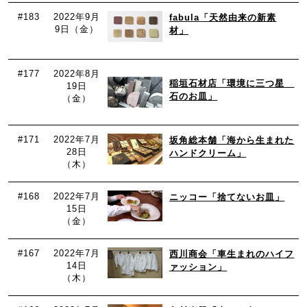
#183
2022年9月
fabula「天然由来の新素
9日（金）
材」
#177
2022年8月
稲垣石材店「環境に三つ星
19日
石のお皿」
（金）
#171
2022年7月
坂角総本舗「海から生まれた
28日
ハンドクリーム」
（木）
#168
2022年7月
ニッコー「捨てないお皿」
15日
（金）
#167
2022年7月
西川商会「車生まれのハイフ
14日
ァッション」
（木）