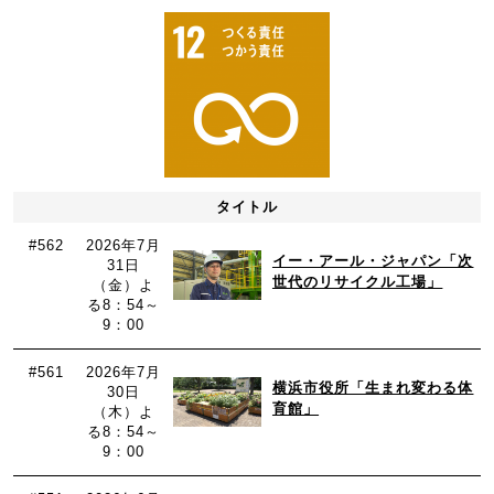
タイトル
#562
2026年7月
イー・アール・ジャパン「次
31日
世代のリサイクル工場」
（金）よ
る8：54～
9：00
#561
2026年7月
横浜市役所「生まれ変わる体
30日
育館」
（木）よ
る8：54～
9：00