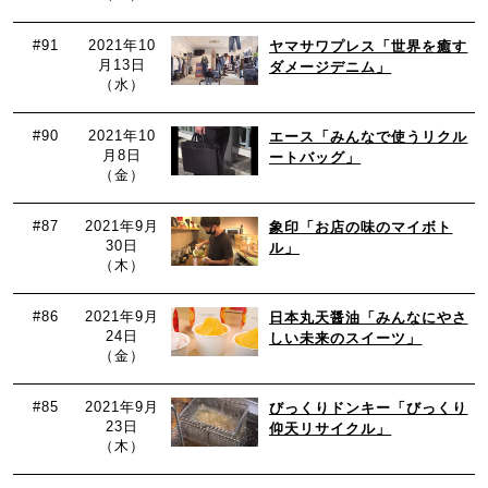
#91
2021年10
ヤマサワプレス「世界を癒す
月13日
ダメージデニム」
（水）
#90
2021年10
エース「みんなで使うリクル
月8日
ートバッグ」
（金）
#87
2021年9月
象印「お店の味のマイボト
30日
ル」
（木）
#86
2021年9月
日本丸天醤油「みんなにやさ
24日
しい未来のスイーツ」
（金）
#85
2021年9月
びっくりドンキー「びっくり
23日
仰天リサイクル」
（木）