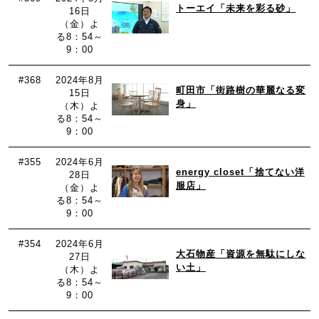
トーエイ「未来を彩る砂」
16日
（金）よ
る8：54～
9：00
#368
2024年8月
町田市「街路樹の華麗なる変
15日
身」
（木）よ
る8：54～
9：00
#355
2024年6月
energy closet「捨てない洋
28日
服店」
（金）よ
る8：54～
9：00
#354
2024年6月
大石物産「資源を無駄にしな
27日
い土」
（木）よ
る8：54～
9：00