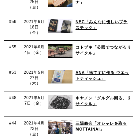
25日
ナ」
（金）
#59
2021年6月
NEC「みんなに優しいプラ
18日
スチック」
（金）
#55
2021年6月
コトブキ「公園でつながるリ
4日（金）
サイクル」
#53
2021年5月
ANA「捨てずに作る ウエッ
27日
トティッシュ」
（木）
#48
2021年5月
キヤノン「グルグル回る、リ
7日（金）
サイクル」
#44
2021年4月
三陽商会「オシャレを彩る
23日
MOTTAINAI」
（金）