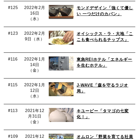
#125
2022年2月
モンドデザイン「強くて優し
16日
い 一つだけのカバン」
（水）
#123
2022年2月
オイシックス・ラ・大地「こ
9日（水）
こも食べられるチップス」
#116
2022年1月
東急REIホテル「エネルギー
14日
を生むホテル」
（金）
#115
2022年1月
J-WAVE「森を守るラジオ
12日
局」
（水）
#113
2021年12
キユーピー「タマゴの七変
月31日
化！」
（金）
#109
2021年12
オムロン「野菜を育てる社員