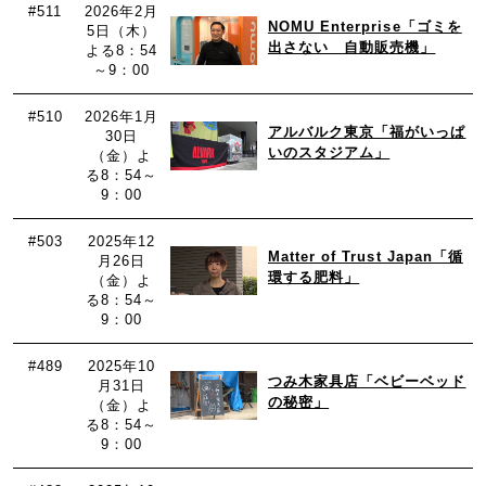
#511
2026年2月
NOMU Enterprise「ゴミを
5日（木）
出さない 自動販売機」
よる8：54
～9：00
#510
2026年1月
アルバルク東京「福がいっぱ
30日
いのスタジアム」
（金）よ
る8：54～
9：00
#503
2025年12
Matter of Trust Japan「循
月26日
環する肥料」
（金）よ
る8：54～
9：00
#489
2025年10
つみ木家具店「ベビーベッド
月31日
の秘密」
（金）よ
る8：54～
9：00