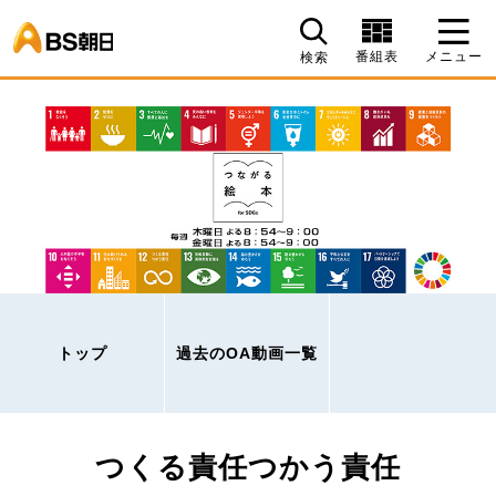
BS朝日
番組表
メニュー
検索
トップ
過去のOA動画一覧
つくる責任つかう責任