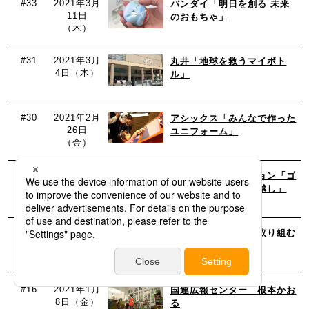
#33
2021年3月
バンダイ「明日を創る 未来
11日
のおもちゃ」
（木）
#31
2021年3月
丸井「地球を救うマイボト
4日（木）
ル」
#30
2021年2月
アシックス「みんなで作った
26日
ユニフォーム」
（金）
#23
2021年2月
アートコーポレーション「ゴ
4日（木）
ミを出さないお引っ越し」
#22
2021年1月
大川印刷「みんなで取り組む
29日
環境印刷」
（金）
#16
2021年1月
国連広報センター 根本かお
8日（金）
る