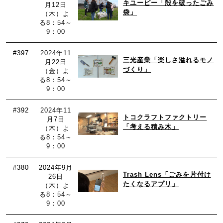
キユーピー「殻を破ったごみ
月12日
袋」
（木）よ
る8：54～
9：00
#397
2024年11
三光産業「楽しさ溢れるモノ
月22日
づくり」
（金）よ
る8：54～
9：00
#392
2024年11
トコクラフトファクトリー
月7日
「考える積み木」
（木）よ
る8：54～
9：00
#380
2024年9月
Trash Lens「ごみを片付け
26日
たくなるアプリ」
（木）よ
る8：54～
9：00