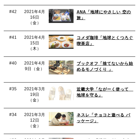
#42
2021年4月
ANA「地球にやさしい 空の
16日
旅」
（金）
#41
2021年4月
コメダ珈琲「地球とくつろぐ
15日
喫茶店」
（木）
#40
2021年4月
ブックオフ「捨てないから始
9日（金）
めるモノづくり 」
#35
2021年3月
近畿大学「ながーく使って
19日
地球を守る」
（金）
#34
2021年3月
ネスレ「チョコと遊べる パ
12日
ッケージ」
（金）