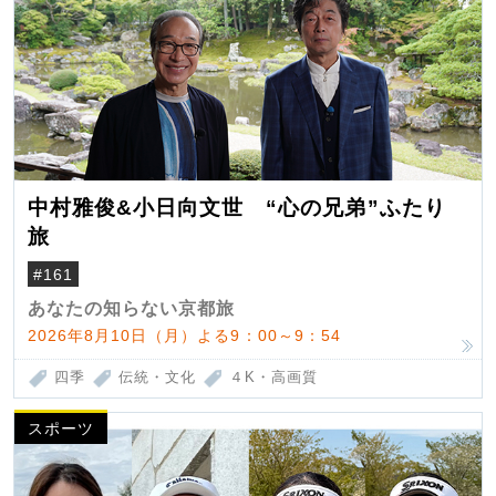
中村雅俊&小日向文世 “心の兄弟”ふたり
旅
#161
あなたの知らない京都旅
2026年8月10日（月）よる9：00～9：54
四季
伝統・文化
４K・高画質
スポーツ