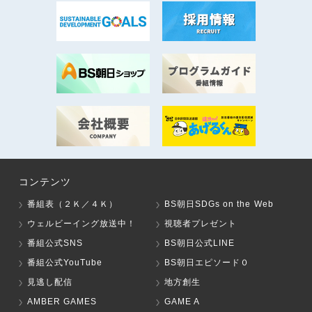
コンテンツ
番組表（２Ｋ／４Ｋ）
BS朝日SDGs on the Web
ウェルビーイング放送中！
視聴者プレゼント
番組公式SNS
BS朝日公式LINE
番組公式YouTube
BS朝日エピソード０
見逃し配信
地方創生
AMBER GAMES
GAME A