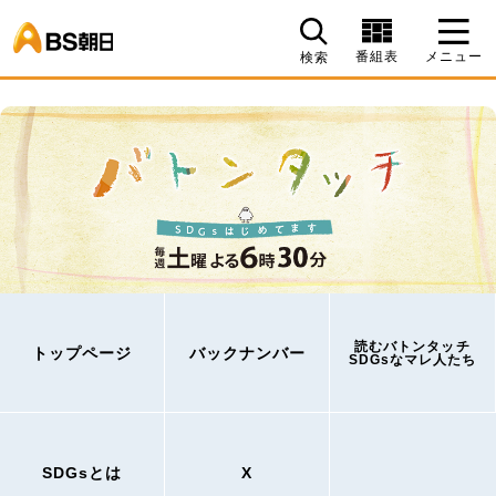
BS朝日
番組表
メニュー
検索
読むバトンタッチ
トップページ
バックナンバー
SDGsなマレ人たち
SDGsとは
X