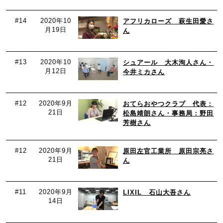
#14
2020年10
アフリカローズ 萩生田愛さ
月19日
ん
#13
2020年10
シュアール 大木洵人さん・
月12日
今井ミカさん
#12
2020年9月
おてらおやつクラブ 代表：
21日
松島靖朗さん・事務局：野田
芳樹さん
#12
2020年9月
原田左官工業所 原田宗亮さ
21日
ん
#11
2020年9月
LIXIL 石山大吾さん
14日