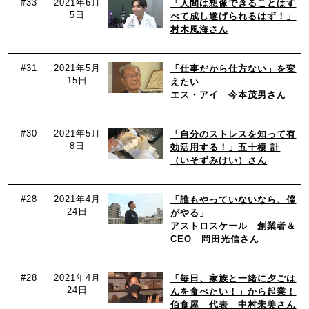
#33
2021年6月
「人間は想像できることはす
5日
べて成し遂げられるはず！」
村木風海さん
#31
2021年5月
「仕事だから仕方ない」を変
15日
えたい
エス・アイ 今本茂男さん
#30
2021年5月
「自分のストレスを知って有
8日
効活用する！」五十棲 計
（いそずみけい）さん
#28
2021年4月
「誰もやっていないなら、僕
24日
がやる」
アストロスケール 創業者＆
CEO 岡田光信さん
#28
2021年4月
「毎日、家族と一緒に夕ごは
24日
んを食べたい！」から起業！
佰食屋 代表 中村朱美さん