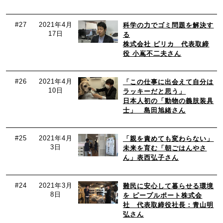
#27
2021年4月
科学の力でゴミ問題を解決す
17日
る
株式会社 ピリカ 代表取締
役 小嶌不二夫さん
#26
2021年4月
「この仕事に出会えて自分は
10日
ラッキーだと思う」
日本人初の「動物の義肢装具
士」 島田旭緒さん
#25
2021年4月
「親を責めても変わらない」
3日
未来を育む「朝ごはんやさ
ん」表西弘子さん
#24
2021年3月
難民に安心して暮らせる環境
8日
を ピープルポート株式会
社 代表取締役社長：青山明
弘さん