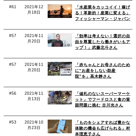
#61
2021年12
「水産業をカッコイイ！稼げ
月18日
る！革新的！産業に変える」
フィッシャーマン・ジャパン
#57
2021年11
「効率は考えない！選択の自
月20日
由を尊重したら働きがいもア
ップ！」武藤北斗さん
#57
2021年11
「赤ちゃんとお母さんのため
月20日
に“お産をしない助産
院”を」高木静さん
#56
2021年11
「値札のないスーパーマーケ
月13日
ット」でフードロスと食の貧
困問題に挑む 古川光さん
#53
2021年10
「ものをシェアすれば豊かな
月23日
体験の機会も広げられる」村
本理恵子さん