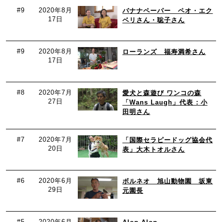
#9
2020年8月
バナナペーパー ペオ・エク
17日
ベリさん・聡子さん
#9
2020年8月
ローランズ 福寿満希さん
17日
#8
2020年7月
愛犬と森遊び ワンコの森
27日
「Wans Laugh」代表：小
田明さん
#7
2020年7月
「国際セラピードッグ協会代
20日
表」大木トオルさん
#6
2020年6月
ボルネオ 旭山動物園 坂東
29日
元園長
#5
2020年6月