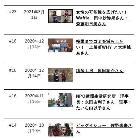
#23
2021年3月
女性の可能性を広げたい！
1日
Waffle 田中沙弥果さん・
斎藤明日美さん
#18
2020年12
極限までゴミを減らした
月14日
い！ 上勝町WHY と大塚桃
奈さん
#18
2020年12
猟師工房 原田祐介さん
月14日
#16
2020年11
NPO循環生活研究所 理事
月16日
長：永田由利子さん・理事：
たいら由以子さん
#14
2020年10
ビッグイシュー 佐野未来さ
月19日
ん