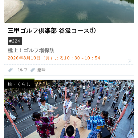
三甲ゴルフ倶楽部 谷汲コース①
#224
極上！ゴルフ場探訪
2026年8月10日（月）よる10：30～10：54
ゴルフ
趣味
旅・くらし