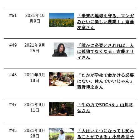
#51
2021年10
「未来の地球を守る、マンガ
月9日
みたいに楽しい農業！」遠藤
友章さん
#49
2021年9月
「誰かに必要とされれば、人
25日
は孤独でなくなる」吉藤オリ
ィさん
#48
2021年9月
「たかが学校で命かける必要
18日
はない。休んでいいじゃん」
西野博之さん
#47
2021年9月
「牛の力でSDGsを」山川将
11日
弘さん
#45
2021年8月
「人はいくつになっても変わ
28日
ることができる」小島希世子