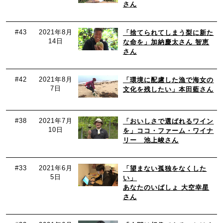
さん
#43
2021年8月
「捨てられてしまう梨に新た
14日
な命を」加納慶太さん 智恵
さん
#42
2021年8月
「環境に配慮した漁で海女の
7日
文化を残したい」本田藍さん
#38
2021年7月
「おいしさで選ばれるワイン
10日
を」ココ・ファーム・ワイナ
リー 池上峻さん
#33
2021年6月
「望まない孤独をなくした
5日
い」
あなたのいばしょ 大空幸星
さん