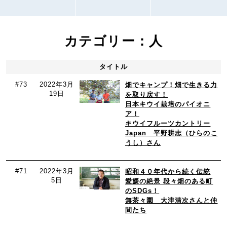
カテゴリー：人
タイトル
#73
2022年3月
畑でキャンプ！畑で生きる力
19日
を取り戻す！
日本キウイ栽培のパイオニ
ア！
キウイフルーツカントリー
Japan 平野耕志（ひらのこ
うし）さん
#71
2022年3月
昭和４０年代から続く伝統
5日
愛媛の絶景 段々畑のある町
のSDGs！
無茶々園 大津清次さんと仲
間たち