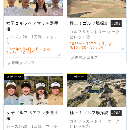
女子ゴルフペアマッチ選手
極上！ゴルフ場探訪
#209
権
ゴルフ５カントリー オーク
ビレッヂ②
シーズン20 1回戦 マッチ
５
2026年4月27日（月）よ
る10：30～10：54
2026年5月4日（月）よる
9：54～10：30
趣味
ゴルフ
趣味
ゴルフ
スポーツ
スポーツ
女子ゴルフペアマッチ選手
極上！ゴルフ場探訪
#208
権
ゴルフ５カントリー オーク
ビレッヂ①
シーズン20 1回戦 マッチ