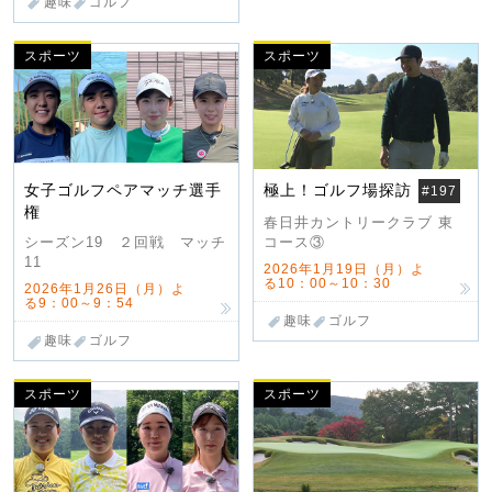
趣味
ゴルフ
スポーツ
スポーツ
女子ゴルフペアマッチ選手
極上！ゴルフ場探訪
#197
権
春日井カントリークラブ 東
コース③
シーズン19 ２回戦 マッチ
11
2026年1月19日（月）よ
る10：00～10：30
2026年1月26日（月）よ
る9：00～9：54
趣味
ゴルフ
趣味
ゴルフ
スポーツ
スポーツ