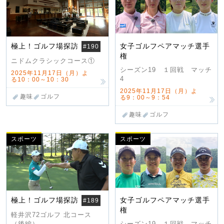
極上！ゴルフ場探訪
女子ゴルフペアマッチ選手
#190
権
ニドムクラシックコース①
シーズン19 １回戦 マッチ
2025年11月17日（月）よ
4
る10：00～10：30
2025年11月17日（月）よ
趣味
ゴルフ
る9：00～9：54
趣味
ゴルフ
スポーツ
スポーツ
極上！ゴルフ場探訪
女子ゴルフペアマッチ選手
#189
権
軽井沢72ゴルフ 北コース
（後編）
シーズン19 １回戦 マッチ