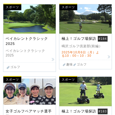
スポーツ
スポーツ
ベイカレントクラシック
極上！ゴルフ場探訪
#184
2025
鳴沢ゴルフ倶楽部(前編）
ベイカレントクラシック
2025年10月6日（月）よ
2025
る10：00～10：30
趣味
ゴルフ
ゴルフ
スポーツ
スポーツ
女子ゴルフペアマッチ選手
極上！ゴルフ場探訪
#183