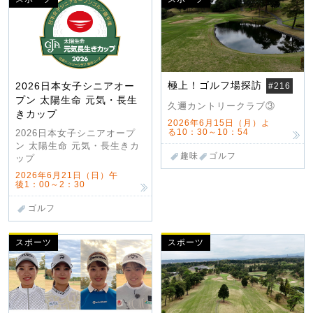
極上！ゴルフ場探訪
2026日本女子シニアオー
#216
プン 太陽生命 元気・長生
久邇カントリークラブ③
きカップ
2026年6月15日（月）よ
る10：30～10：54
2026日本女子シニアオープ
ン 太陽生命 元気・長生きカ
趣味
ゴルフ
ップ
2026年6月21日（日）午
後1：00～2：30
ゴルフ
スポーツ
スポーツ