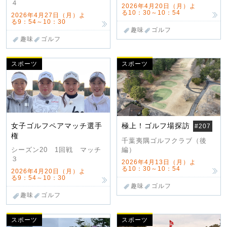
４
2026年4月20日（月）よ
る10：30～10：54
2026年4月27日（月）よ
る9：54～10：30
趣味
ゴルフ
趣味
ゴルフ
スポーツ
スポーツ
女子ゴルフペアマッチ選手
極上！ゴルフ場探訪
#207
権
千葉夷隅ゴルフクラブ（後
編）
シーズン20 1回戦 マッチ
３
2026年4月13日（月）よ
る10：30～10：54
2026年4月20日（月）よ
る9：54～10：30
趣味
ゴルフ
趣味
ゴルフ
スポーツ
スポーツ