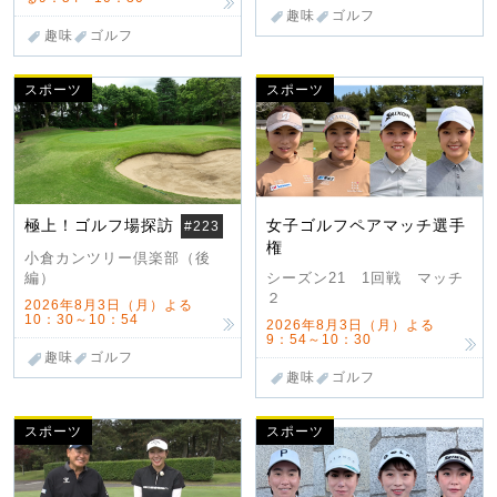
趣味
ゴルフ
趣味
ゴルフ
スポーツ
スポーツ
極上！ゴルフ場探訪
女子ゴルフペアマッチ選手
#223
権
小倉カンツリー倶楽部（後
編）
シーズン21 1回戦 マッチ
２
2026年8月3日（月）よる
10：30～10：54
2026年8月3日（月）よる
9：54～10：30
趣味
ゴルフ
趣味
ゴルフ
スポーツ
スポーツ