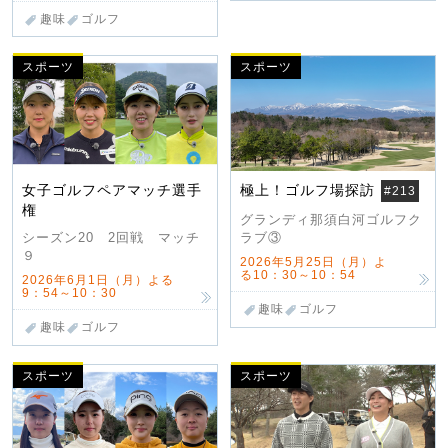
趣味
ゴルフ
スポーツ
スポーツ
女子ゴルフペアマッチ選手
極上！ゴルフ場探訪
#213
権
グランディ那須白河ゴルフク
ラブ③
シーズン20 2回戦 マッチ
９
2026年5月25日（月）よ
る10：30～10：54
2026年6月1日（月）よる
9：54～10：30
趣味
ゴルフ
趣味
ゴルフ
スポーツ
スポーツ