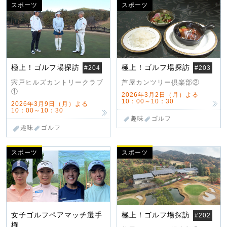
スポーツ
スポーツ
極上！ゴルフ場探訪
極上！ゴルフ場探訪
#204
#203
宍戸ヒルズカントリークラブ
芦屋カンツリー倶楽部②
①
2026年3月2日（月）よる
10：00～10：30
2026年3月9日（月）よる
10：00～10：30
趣味
ゴルフ
趣味
ゴルフ
スポーツ
スポーツ
女子ゴルフペアマッチ選手
極上！ゴルフ場探訪
#202
権