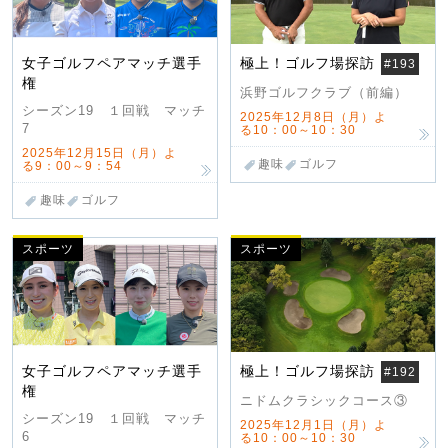
女子ゴルフペアマッチ選手
極上！ゴルフ場探訪
#193
権
浜野ゴルフクラブ（前編）
シーズン19 １回戦 マッチ
2025年12月8日（月）よ
7
る10：00～10：30
2025年12月15日（月）よ
趣味
ゴルフ
る9：00～9：54
趣味
ゴルフ
スポーツ
スポーツ
女子ゴルフペアマッチ選手
極上！ゴルフ場探訪
#192
権
ニドムクラシックコース③
シーズン19 １回戦 マッチ
2025年12月1日（月）よ
6
る10：00～10：30