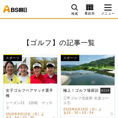
BS朝日
番組表
メニュー
検索
【ゴルフ】の記事一覧
スポーツ
スポーツ
女子ゴルフペアマッチ選手
極上！ゴルフ場探訪
#224
権
三甲ゴルフ倶楽部 谷汲コー
ス①
シーズン21 1回戦 マッチ
３
2026年8月10日（月）よ
る10：30～10：54
2026年8月10日（月）よ
る9：54～10：30