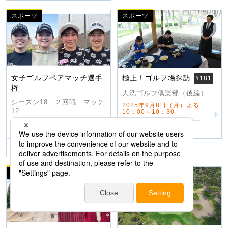
スポーツ
スポーツ
女子ゴルフペアマッチ選手
極上！ゴルフ場探訪
#181
権
大洗ゴルフ倶楽部（後編）
シーズン18 ２回戦 マッチ
2025年9月8日（月）よる
12
10：00～10：30
2025年9月15日（月）よ
趣味
ゴルフ
る9：00～9：54
趣味
ゴルフ
スポーツ
スポーツ