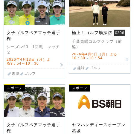
女子ゴルフペアマッチ選手
極上！ゴルフ場探訪
#206
権
千葉夷隅ゴルフクラブ（前
編）
シーズン20 1回戦 マッチ
２
2026年4月6日（月）よる
10：30～10：54
2026年4月13日（月）よ
る9：54～10：30
趣味
ゴルフ
趣味
ゴルフ
スポーツ
スポーツ
女子ゴルフペアマッチ選手
ヤマハレディースオープン
権
葛城