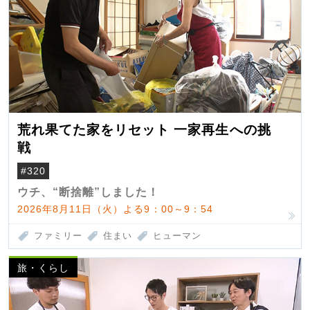
荒れ果てた家をリセット 一家再生への挑
戦
#320
ウチ、“断捨離”しました！
2026年8月11日（火）よる9：00～9：54
ファミリー
住まい
ヒューマン
旅・くらし