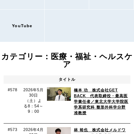
YouTube
カテゴリー：医療・福祉・ヘルスケ
ア
タイトル
#578
2026年5月
橋本 功 株式会社GET
30日
BACK 代表取締役・最高医
（土）よ
学責任者／東北大学大学院医
る8：54～
学系研究科 整形外科学分野
9：00
准教授
#573
2026年4月
林 裕也 株式会社メルドワ