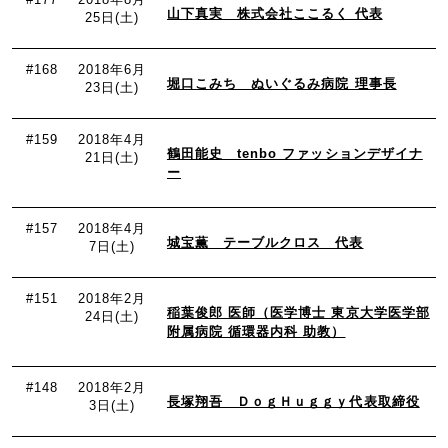
山下真実 株式会社ここるく 代表
25日(土)
#168
2018年6月
堀口こみち ぬいぐるみ病院 理事長
23日(土)
#159
2018年4月
鶴田能史 tenbo ファッションデザイナ
21日(土)
ー
#157
2018年4月
城宝薫 テーブルクロス 代表
7日(土)
#151
2018年2月
稲葉俊郎 医師（医学博士 東京大学医学部
24日(土)
附属病院 循環器内科 助教）
#148
2018年2月
長塚翔吾 ＤｏｇＨｕｇｇｙ代表取締役
3日(土)