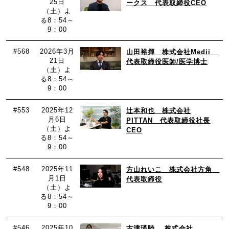
25日
ークス 代表取締役CEO
（土）よ
る8：54～
9：00
#568
2026年3月
山田裕揮 株式会社Medii
21日
代表取締役医師/医学博士
（土）よ
る8：54～
9：00
#553
2025年12
辻本和也 株式会社
月6日
PITTAN 代表取締役社長
（土）よ
CEO
る8：54～
9：00
#548
2025年11
方山れいこ 株式会社方角
月1日
代表取締役
（土）よ
る8：54～
9：00
#546
2025年10
古津瑛陸 株式会社