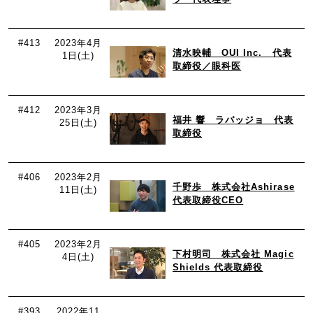
#413
2023年4月
清水映輔 OUI Inc. 代表
1日(土)
取締役／眼科医
#412
2023年3月
福井 響 ラバッジョ 代表
25日(土)
取締役
#406
2023年2月
千野歩 株式会社Ashirase
11日(土)
代表取締役CEO
#405
2023年2月
下村明司 株式会社 Magic
4日(土)
Shields 代表取締役
#393
2022年11