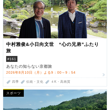
中村雅俊&小日向文世 “心の兄弟”ふたり
旅
#161
あなたの知らない京都旅
2026年8月10日（月）よる9：00～9：54
四季
伝統・文化
４K・高画質
スポーツ