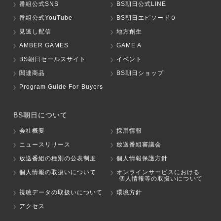
番組公式SNS
BS朝日公式LINE
番組公式YouTube
BS朝日エピソード０
見逃し配信
地方創生
AMBER GAMES
GAME A
BS朝日セールスサイト
イベント
関連商品
BS朝日ショップ
Program Guide For Buyers
BS朝日について
会社概要
採用情報
ニュースリリース
放送番組審議会
放送番組の種別の公表制度
個人情報保護方針
個人情報の取扱いについて
オンラインサービスにおける
個人情報等の取扱いについて
視聴データの取扱いについて
環境方針
アクセス