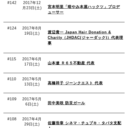
#142
2017年12
宮本明里「暗やみ本屋ハックツ」プロデ
月23日(土)
ューサー
#124
2017年8月
渡辺貴一 Japan Hair Donation &
19日(土)
Charity（JHDAC(ジャーダック)）代表理
事
#115
2017年6月
山本遼 Ｒ６５不動産 代表
17日(土)
#110
2017年5月
高橋祥子 ジーンクエスト 代表
13日(土)
#109
2017年5月
田中美咲 防災ガール
6日(土)
#108
2017年4月
佐藤浩章 シネマ・チュプキ・タバタ支配
29日(土)