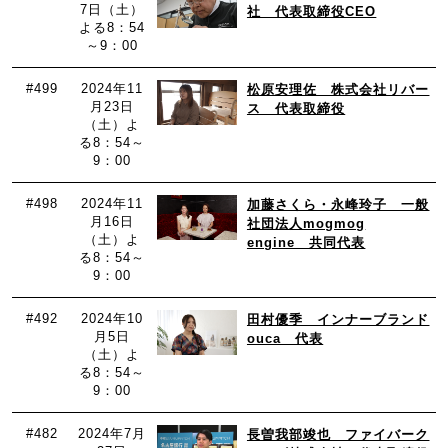
7日（土）
社 代表取締役CEO
よる8：54
～9：00
#499
2024年11
松原安理佐 株式会社リバー
月23日
ス 代表取締役
（土）よ
る8：54～
9：00
#498
2024年11
加藤さくら・永峰玲子 一般
月16日
社団法人mogmog
（土）よ
engine 共同代表
る8：54～
9：00
#492
2024年10
田村優季 インナーブランド
月5日
ouca 代表
（土）よ
る8：54～
9：00
#482
2024年7月
長曽我部竣也 ファイバーク