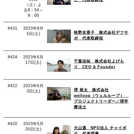
（土）よ
る8：54～
9：00
#431
2023年8月
牧野友香子 株式会社デフサ
5日(土)
ポ 代表取締役
#424
2023年6月
千葉佳祐 株式会社よびも
17日(土)
り CEO & Founder
#422
2023年6月
堺 裕太 株式会社
3日(土)
welloop（ウェルループ）
プロジェクトリーダー／理学
療法士
#420
2023年5月
大山遥 NPO法人 チャイボ
20日(土)
ラ 代表理事