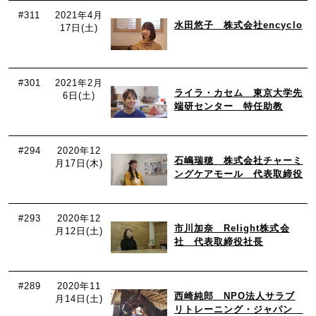
#311
2021年4月
水田悠子 株式会社encyclo
17日(土)
#301
2021年2月
ライラ・カセム 東京大学先
6日(土)
端研センター 特任助教
#294
2020年12
石嶋瑞穂 株式会社チャーミ
月17日(木)
ングケアモール 代表取締役
#293
2020年12
市川加奈 Relight株式会
月12日(土)
社 代表取締役社長
#289
2020年11
西崎純郎 NPO法人サラブ
月14日(土)
リトレーニング・ジャパン