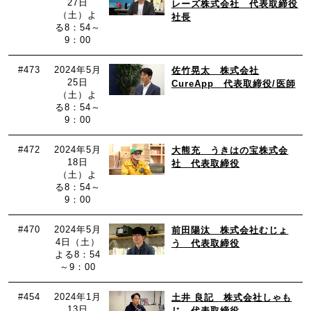
27日
レーズ株式会社 代表取締役
（土）よ
社長
る8：54～
9：00
#473
2024年5月
佐竹晃太 株式会社
25日
CureApp 代表取締役/医師
（土）よ
る8：54～
9：00
#472
2024年5月
大熊充 うきはの宝株式会
18日
社 代表取締役
（土）よ
る8：54～
9：00
#470
2024年5月
前田陽汰 株式会社むじょ
4日（土）
う 代表取締役
よる8：54
～9：00
#454
2024年1月
土井 良記 株式会社しゃも
13日
じ 代表取締役