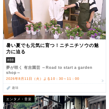
暑い夏でも元気に育つ！ニチニチソウの魅
力に迫る
#88
夢が咲く 有吉園芸 ～Road to start a garden
shop～
2026年8月11日（火）よる10：30～11：00
趣味
エンタメ・音楽