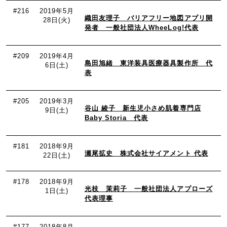
#216
2019年5月
織田友理子 バリアフリー地図アプリ開
28日(火)
発者 一般社団法人WheeLog!代表
#209
2019年4月
島田旭緒 東洋装具医療器具製作所 代
6日(土)
表
#205
2019年3月
谷山 綾子 新生児小さめ肌着専門店
9日(土)
Baby Storia 代表
#181
2018年9月
瀬尾拡史 株式会社サイアメント 代表
22日(土)
#178
2018年9月
光枝 茉莉子 一般社団法人アプローズ
1日(土)
代表理事
#177
2018年8月