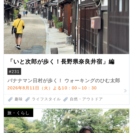
「いと次郎が歩く！長野県奈良井宿」編
#231
バナナマン日村が歩く！ ウォーキングのひむ太郎
2026年8月11日（火）よる10：00～10：30
趣味
ライフスタイル
自然・アウトドア
旅・くらし