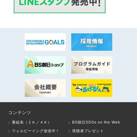
コンテンツ
番組表（２Ｋ／４Ｋ）
BS朝日SDGs on the Web
ウェルビーイング放送中！
視聴者プレゼント