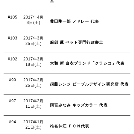
人
#105
2017年4月
豊田剛一郎 メドレー 代表
8日(土)
#103
2017年3月
服部 薫 ペット専門行政書士
25日(土)
#102
2017年3月
大和 新 白衣ブランド「クラシコ」代表
18日(土)
#99
2017年2月
須藤シンジ ピープルデザイン研究所 代表
25日(土)
#97
2017年2月
雨宮みなみ キッズカラー 代表
11日(土)
#94
2017年1月
椎名伸江 ＦＣＮ代表
21日(土)