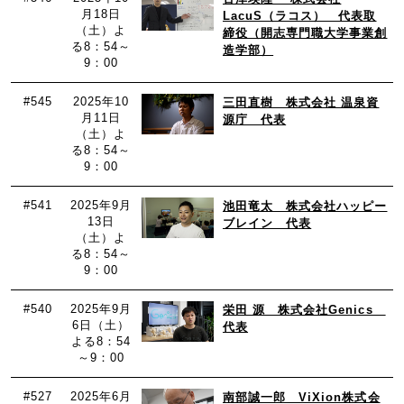
月18日
LacuS（ラコス） 代表取
（土）よ
締役（開志専門職大学事業創
る8：54～
造学部）
9：00
#545
2025年10
三田直樹 株式会社 温泉資
月11日
源庁 代表
（土）よ
る8：54～
9：00
#541
2025年9月
池田竜太 株式会社ハッピー
13日
ブレイン 代表
（土）よ
る8：54～
9：00
#540
2025年9月
栄田 源 株式会社Genics
6日（土）
代表
よる8：54
～9：00
#527
2025年6月
南部誠一郎 ViXion株式会