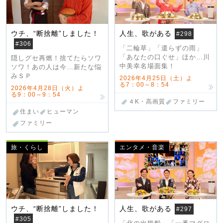
ウチ、“断捨離”しました！
人生、歌がある
#298
#306
「二輪草」「遣らずの雨」
「あなたの口ぐせ」ほか…川
隠しグセ再燃！捨てたらソワ
中美幸名場面集！
ソワ！あの人は今…新たな悩
みＳＰ
2026年4月25日（土）よ
る7：00～8：54
2026年4月28日（火）よ
る9：00～9：54
４K・高画質
ファミリー
住まい
ヒューマン
ファミリー
旅・くらし
エンタメ・音楽
ウチ、“断捨離”しました！
人生、歌がある
#297
#305