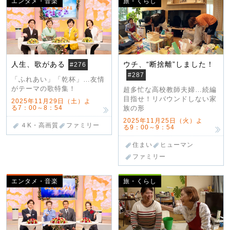
エンタメ・音楽
旅・くらし
人生、歌がある
ウチ、“断捨離”しました！
#276
#287
「ふれあい」「乾杯」…友情
がテーマの歌特集！
超多忙な高校教師夫婦…続編
目指せ！リバウンドしない家
2025年11月29日（土）よ
る7：00～8：54
族の形
2025年11月25日（火）よ
４K・高画質
ファミリー
る9：00～9：54
住まい
ヒューマン
ファミリー
エンタメ・音楽
旅・くらし