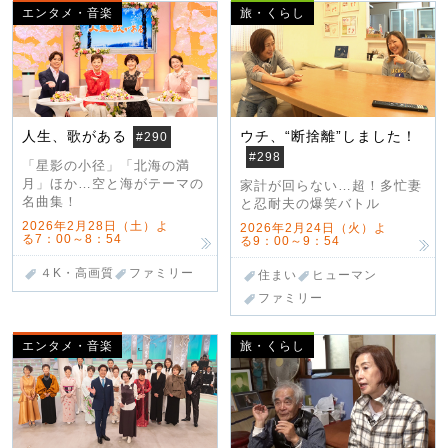
エンタメ・音楽
旅・くらし
人生、歌がある
ウチ、“断捨離”しました！
#290
#298
「星影の小径」「北海の満
月」ほか…空と海がテーマの
家計が回らない…超！多忙妻
名曲集！
と忍耐夫の爆笑バトル
2026年2月28日（土）よ
2026年2月24日（火）よ
る7：00～8：54
る9：00～9：54
４K・高画質
ファミリー
住まい
ヒューマン
ファミリー
エンタメ・音楽
旅・くらし