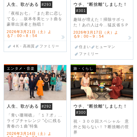
人生、歌がある
ウチ、“断捨離”しました！
#293
#301
「夜桜お七」「また君に恋し
てる」…坂本冬美ヒット曲を
趣味が増えた！掃除サボっ
豪華出演者と熱唱！
た！あの人は今…猛反省ＳＰ
2026年3月21日（土）よ
2026年3月17日（火）よ
る7：00～8：54
る9：00～9：54
４K・高画質
ファミリー
住まい
ヒューマン
ファミリー
エンタメ・音楽
旅・くらし
人生、歌がある
ウチ、“断捨離”しました！
#292
#300
「青い珊瑚礁」「１７才」…
ライブチャレンジ “心に残る
祝・３００回スペシャル 意
青春の１曲”特集
外と知らない！？断捨離の世
界
2026年3月14日（土）よ