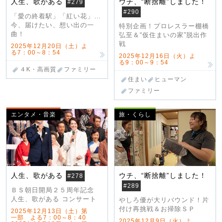
人生、歌がある
ウチ、“断捨離”しました！
#279
#290
「愛の終着駅」「紅い花」…
今、届けたい、想い出の一
特別企画！プロレスラー棚橋
曲！
弘至＆“仮住まいの家”脱出作
戦
2025年12月20日（土）よ
る7：00～8：54
2025年12月16日（火）よ
る9：00～9：54
４K・高画質
ファミリー
住まい
ヒューマン
ファミリー
エンタメ・音楽
旅・くらし
人生、歌がある
ウチ、“断捨離”しました！
#278
#289
ＢＳ朝日開局２５周年記念
人生、歌がある コンサート
やしろ優が大リバウンド！片
付け再挑戦＆お掃除ＳＰ
2025年12月13日（土）第
一部 よる7：00～8：40
2025年12月9日（火）よ