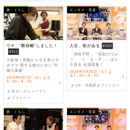
旅・くらし
エンタメ・音楽
ウチ、“断捨離”しました！
人生、歌がある
#303
#311
「津軽平野」「星影のワル
ツ」「と・も・子…」ほか…
大阪発！両親から引き受けす
千昌夫 名場面集！
ぎママ 愛する娘のために“究
極の葛藤”
2026年5月30日（土）よ
る7：00～8：54
2026年6月2日（火）よる
9：00～9：54
４K・高画質
ファミリー
住まい
ヒューマン
ファミリー
旅・くらし
エンタメ・音楽