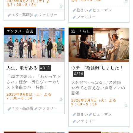
2026年8月22日（土）よ
る7：00～8：54
住まい
ヒューマン
４K・高画質
ファミリー
ファミリー
エンタメ・音楽
旅・くらし
人生、歌がある
ウチ、“断捨離”しました！
#313
#319
「22才の別れ」「わかって下
さい」ほか…男性ヴォーカリ
大分発“○○っぱなし”の連鎖
スト名曲カバー特集！
やめてと言えない遠慮ママの
憂鬱
2026年8月8日（土）よる
7：00～8：54
2026年8月4日（火）よる
9：00～9：54
４K・高画質
ファミリー
住まい
ヒューマン
ファミリー