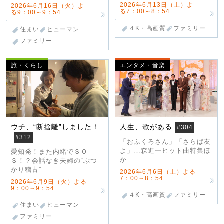
2026年6月13日（土）よ
2026年6月16日（火）よ
る7：00～8：54
る9：00～9：54
４K・高画質
ファミリー
住まい
ヒューマン
ファミリー
旅・くらし
エンタメ・音楽
ウチ、“断捨離”しました！
人生、歌がある
#304
#312
「おふくろさん」「さらば友
よ」…森進一ヒット曲特集ほ
愛知発！また内緒でＳＯ
か
Ｓ！？会話なき夫婦の“ぶつ
かり稽古”
2026年6月6日（土）よる
7：00～8：54
2026年6月9日（火）よる
9：00～9：54
４K・高画質
ファミリー
住まい
ヒューマン
ファミリー