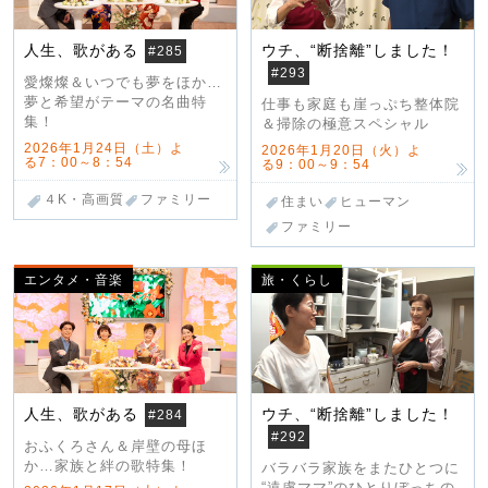
人生、歌がある
ウチ、“断捨離”しました！
#285
#293
愛燦燦＆いつでも夢をほか…
夢と希望がテーマの名曲特
仕事も家庭も崖っぷち整体院
集！
＆掃除の極意スペシャル
2026年1月24日（土）よ
2026年1月20日（火）よ
る7：00～8：54
る9：00～9：54
４K・高画質
ファミリー
住まい
ヒューマン
ファミリー
エンタメ・音楽
旅・くらし
人生、歌がある
ウチ、“断捨離”しました！
#284
#292
おふくろさん＆岸壁の母ほ
か…家族と絆の歌特集！
バラバラ家族をまたひとつに
“遠慮ママ”のひとりぼっちの