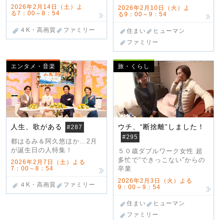
2026年2月14日（土）よ
2026年2月10日（火）よ
る7：00～8：54
る9：00～9：54
４K・高画質
ファミリー
住まい
ヒューマン
ファミリー
エンタメ・音楽
旅・くらし
人生、歌がある
ウチ、“断捨離”しました！
#287
#295
都はるみ＆阿久悠ほか…2月
が誕生日の人特集！
５０歳ダブルワーク女性 超
多忙で“できっこない”からの
2026年2月7日（土）よる
7：00～8：54
卒業
2026年2月3日（火）よる
４K・高画質
ファミリー
9：00～9：54
住まい
ヒューマン
ファミリー