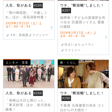
人生、歌がある
ウチ、“断捨離”しました！
#289
#297
「雨の御堂筋」「大阪しぐ
れ」ほか…浪花演歌特集！
福岡発！子どもの居場所を作
り出せ 応援団ジイさん 最後
2026年2月21日（土）よ
る7：00～8：54
の挑戦
2026年2月17日（火）よ
４K・高画質
ファミリー
る9：00～9：54
住まい
ヒューマン
ファミリー
エンタメ・音楽
旅・くらし
人生、歌がある
ウチ、“断捨離”しました！
#288
#296
「長崎は今日も雨だった」
「東京砂漠」ほか…前川清名
千葉発 元保健室の先生 ゴミ
曲集！
山からの大脱出！