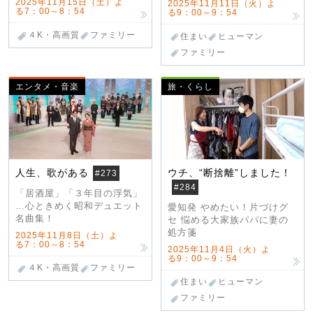
2025年11月15日（土）よ
2025年11月11日（火）よ
る7：00～8：54
る9：00～9：54
４K・高画質
ファミリー
住まい
ヒューマン
ファミリー
エンタメ・音楽
旅・くらし
人生、歌がある
ウチ、“断捨離”しました！
#273
#284
「居酒屋」「３年目の浮気」
…心ときめく昭和デュエット
愛知発 やめたい！片づけグ
名曲集！
セ 悩める大家族パパに妻の
処方箋
2025年11月8日（土）よ
る7：00～8：54
2025年11月4日（火）よ
る9：00～9：54
４K・高画質
ファミリー
住まい
ヒューマン
ファミリー