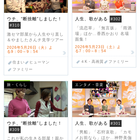
ウチ、“断捨離”しました！
人生、歌がある
#302
#310
「流恋草」「無言坂」「雨酒
場」ほか…香西かおり 名場
激セマ部屋から人生やり直し
面集！
＆やましたさんチ見学ツアー
2026年5月23日（土）よ
2026年5月26日（火）よ
る7：00～8：54
る9：00～9：54
４K・高画質
ファミリー
住まい
ヒューマン
ファミリー
旅・くらし
エンタメ・音楽
ウチ、“断捨離”しました！
人生、歌がある
#301
#309
「男船」「石狩哀歌」「カモ
メお前なら」ほか…神野美伽
これが私の生きる部屋！親か