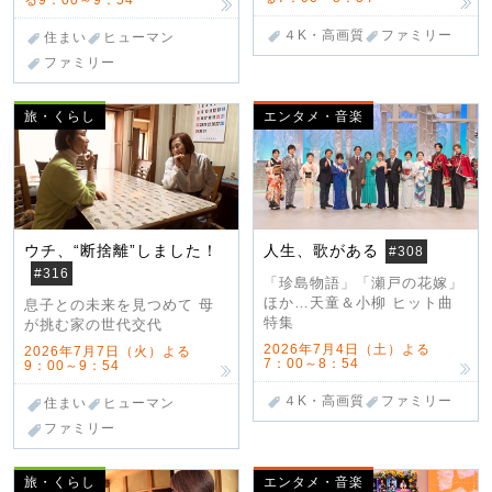
る9：00～9：54
４K・高画質
ファミリー
住まい
ヒューマン
ファミリー
旅・くらし
エンタメ・音楽
ウチ、“断捨離”しました！
人生、歌がある
#308
#316
「珍島物語」「瀬戸の花嫁」
ほか…天童＆小柳 ヒット曲
息子との未来を見つめて 母
特集
が挑む家の世代交代
2026年7月4日（土）よる
2026年7月7日（火）よる
7：00～8：54
9：00～9：54
４K・高画質
ファミリー
住まい
ヒューマン
ファミリー
旅・くらし
エンタメ・音楽