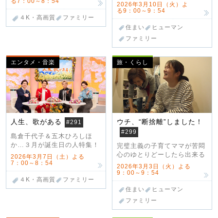
る7：00～8：54
2026年3月10日（火）よ
る9：00～9：54
４K・高画質
ファミリー
住まい
ヒューマン
ファミリー
エンタメ・音楽
旅・くらし
人生、歌がある
ウチ、“断捨離”しました！
#291
#299
島倉千代子＆五木ひろしほ
か…３月が誕生日の人特集！
完璧主義の子育てママが苦悶
心のゆとりどーしたら出来る
2026年3月7日（土）よる
7：00～8：54
2026年3月3日（火）よる
9：00～9：54
４K・高画質
ファミリー
住まい
ヒューマン
ファミリー