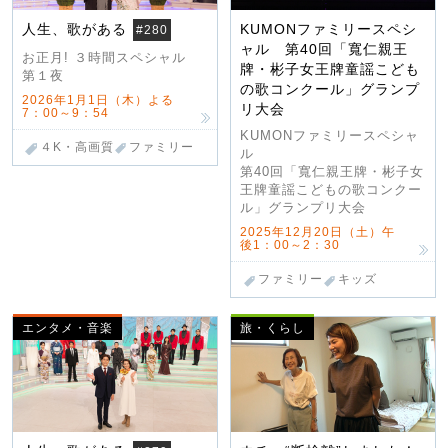
人生、歌がある
KUMONファミリースペシ
#280
ャル 第40回「寬仁親王
お正月! ３時間スペシャル
牌・彬子女王牌童謡こども
第１夜
の歌コンクール」グランプ
2026年1月1日（木）よる
リ大会
7：00～9：54
KUMONファミリースペシャ
４K・高画質
ファミリー
ル
第40回「寬仁親王牌・彬子女
王牌童謡こどもの歌コンクー
ル」グランプリ大会
2025年12月20日（土）午
後1：00～2：30
ファミリー
キッズ
エンタメ・音楽
旅・くらし