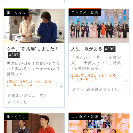
旅・くらし
エンタメ・音楽
ウチ、“断捨離”しました！
人生、歌がある
#299
#307
「あんた」「蕾」「卒業写
真」…千昌夫ヒット曲特集
夫の店が倒産！自信がもてな
+岩崎姉妹共演！
い！悩めるトレーナーの人生
挑戦ＳＰ
2026年5月2日（土）よる
7：00～8：54
2026年5月5日（火）よる
9：00～9：54
４K・高画質
ファミリー
住まい
ヒューマン
ファミリー
旅・くらし
エンタメ・音楽