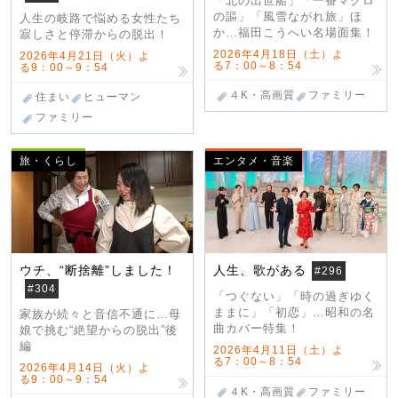
「北の出世船」「一番マグロ
の謳」「風雪ながれ旅」ほ
人生の岐路で悩める女性たち
か…福田こうへい名場面集！
寂しさと停滞からの脱出！
2026年4月18日（土）よ
2026年4月21日（火）よ
る7：00～8：54
る9：00～9：54
４K・高画質
ファミリー
住まい
ヒューマン
ファミリー
旅・くらし
エンタメ・音楽
ウチ、“断捨離”しました！
人生、歌がある
#296
#304
「つぐない」「時の過ぎゆく
ままに」「初恋」…昭和の名
家族が続々と音信不通に…母
曲カバー特集！
娘で挑む“絶望からの脱出”後
編
2026年4月11日（土）よ
る7：00～8：54
2026年4月14日（火）よ
る9：00～9：54
４K・高画質
ファミリー