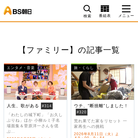
BS朝日
番組表
メニュー
検索
【ファミリー】の記事一覧
エンタメ・音楽
旅・くらし
人生、歌がある
ウチ、“断捨離”しました！
#314
#320
「わたしの城下町」「お久し
ぶりね」ほか 小柳ルミ子名
荒れ果てた家をリセット 一
場面集＆菅原洋一さんを偲
家再生への挑戦
ぶ…
2026年8月11日（火）よ
る9：00～9：54