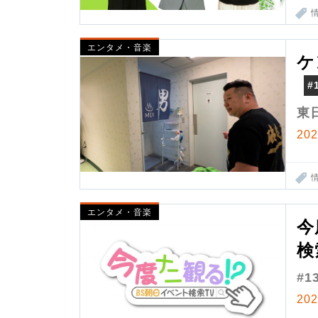
エンタメ・音楽
ケ
#
東
20
エンタメ・音楽
今
検
#1
20