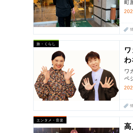
町
20
旅・くらし
ワ
わ
ワ
ペ
20
エンタメ・音楽
高