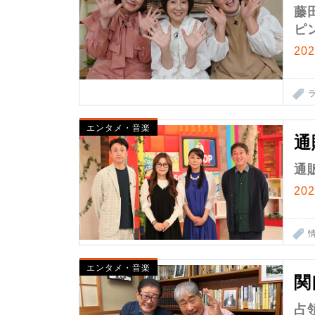
藤
ピ
20
エンタメ・音楽
通
通
20
エンタメ・音楽
関
占