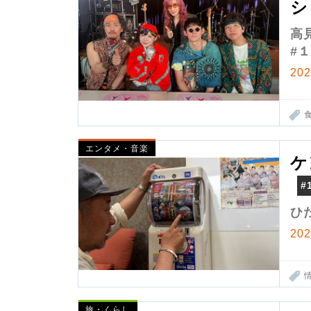
シ
高
#
20
エンタメ・音楽
ケ
#
ひ
20
旅・くらし