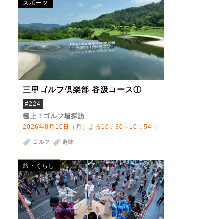
スポーツ
三甲ゴルフ倶楽部 谷汲コース①
#224
極上！ゴルフ場探訪
2026年8月10日（月）よる10：30～10：54
ゴルフ
趣味
旅・くらし