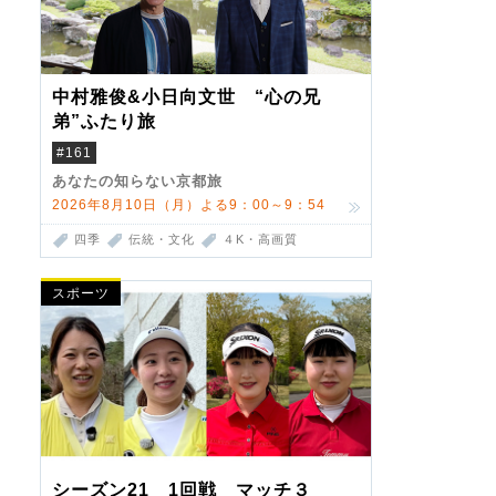
中村雅俊&小日向文世 “心の兄
弟”ふたり旅
#161
あなたの知らない京都旅
2026年8月10日（月）よる9：00～9：54
四季
伝統・文化
４K・高画質
スポーツ
シーズン21 1回戦 マッチ３