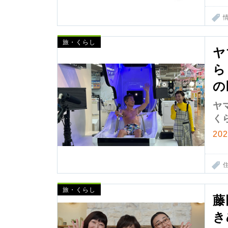
旅・くらし
ヤ
ら
の
ヤ
く
20
旅・くらし
藤
き