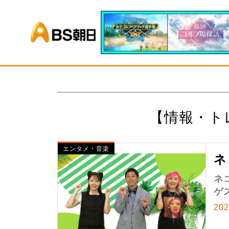
BS朝日
【情報・ト
エンタメ・音楽
ネ
ネ
ゲ
20