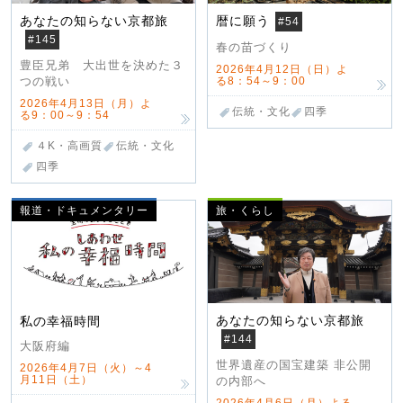
あなたの知らない京都旅
暦に願う
#54
#145
春の苗づくり
豊臣兄弟 大出世を決めた３
2026年4月12日（日）よ
る8：54～9：00
つの戦い
2026年4月13日（月）よ
伝統・文化
四季
る9：00～9：54
４K・高画質
伝統・文化
四季
報道・ドキュメンタリー
旅・くらし
あなたの知らない京都旅
私の幸福時間
#144
大阪府編
世界遺産の国宝建築 非公開
2026年4月7日（火）～4
月11日（土）
の内部へ