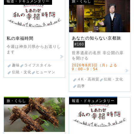
報道・ドキュメンタリー
旅・くらし
あなたの知らない京都旅
私の幸福時間
#160
今週は神奈川県からお送りし
ます
世界遺産の名所 非公開の扉
を開ける
趣味
ライフスタイル
2026年8月3日（月）よる
9：00～9：54
伝統・文化
ヒューマン
４K・高画質
伝統・文化
四季
旅・くらし
報道・ドキュメンタリー