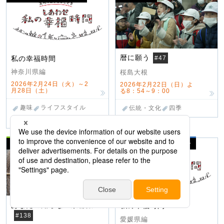
暦に願う
私の幸福時間
#47
神奈川県編
桜島大根
2026年2月24日（火）～2
2026年2月22日（日）よ
月28日（土）
る8：54～9：00
趣味
ライフスタイル
伝統・文化
四季
伝統・文化
ヒューマン
旅・くらし
報道・ドキュメンタリー
あなたの知らない京都旅
私の幸福時間
#138
愛媛県編