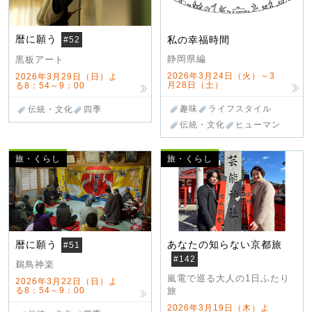
暦に願う
私の幸福時間
#52
静岡県編
黒板アート
2026年3月24日（火）～3
2026年3月29日（日）よ
月28日（土）
る8：54～9：00
趣味
ライフスタイル
伝統・文化
四季
伝統・文化
ヒューマン
旅・くらし
旅・くらし
暦に願う
あなたの知らない京都旅
#51
#142
鵜鳥神楽
嵐電で巡る大人の1日ふたり
2026年3月22日（日）よ
る8：54～9：00
旅
2026年3月19日（木）よ