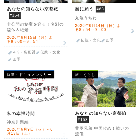
あなたの知らない京都旅
暦に願う
#63
#154
丸亀うちわ
非公開の秘宝を巡る！名刹の
2026年6月14日（日）よ
る8：54～9：00
秘仏＆絶景
2026年6月15日（月）よ
伝統・文化
四季
る9：00～9：54
４K・高画質
伝統・文化
四季
報道・ドキュメンタリー
旅・くらし
あなたの知らない京都旅
私の幸福時間
#153
神奈川県編
豊臣兄弟 中国攻め！戦いの
2026年6月9日（火）～6
月13日（土）
流儀