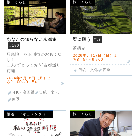
旅・くらし
旅・くらし
あなたの知らない京都旅
暦に願う
#59
#150
茶摘み
羽鳥慎一を玉川徹がおもてな
2026年5月17日（日）よ
る8：54～9：00
し！
二人の“とっておき”古都巡り
伝統・文化
四季
前編
2026年5月18日（月）よ
る9：00～9：54
４K・高画質
伝統・文化
四季
報道・ドキュメンタリー
旅・くらし