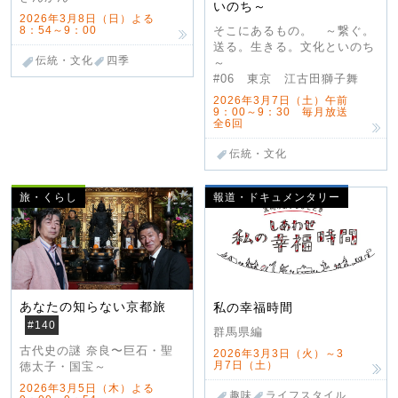
いのち～
2026年3月8日（日）よる
8：54～9：00
そこにあるもの。 ～繋ぐ。
送る。生きる。文化といのち
伝統・文化
四季
～
#06 東京 江古田獅子舞
2026年3月7日（土）午前
9：00～9：30 毎月放送
全6回
伝統・文化
旅・くらし
報道・ドキュメンタリー
あなたの知らない京都旅
私の幸福時間
#140
群馬県編
古代史の謎 奈良〜巨石・聖
2026年3月3日（火）～3
月7日（土）
徳太子・国宝～
2026年3月5日（木）よる
趣味
ライフスタイル