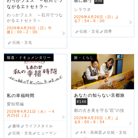
わっかフェス ～石川でつ
暦に願う
#56
ながるエトセトラ～
シラウオ
わっかフェス ～石川でつな
2026年4月26日（日）よ
がるエトセトラ～
る7：54～8：00
2026年4月26日（日）午
伝統・文化
四季
後1：00～2：00
伝統・文化
報道・ドキュメンタリー
旅・くらし
あなたの知らない京都旅
私の幸福時間
#146
愛知県編
都の古き美を守る“匠”の技
2026年4月21日（火）～4
月25日（土）
2026年4月20日（月）よ
る9：00～9：54
趣味
ライフスタイル
４K・高画質
伝統・文化
伝統・文化
ヒューマン