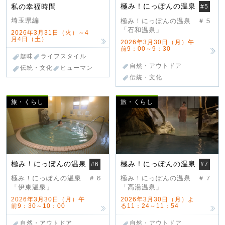
極み！にっぽんの温泉
私の幸福時間
#5
埼玉県編
極み！にっぽんの温泉 ＃５
「石和温泉」
2026年3月31日（火）～4
月4日（土）
2026年3月30日（月）午
前9：00～9：30
趣味
ライフスタイル
自然・アウトドア
伝統・文化
ヒューマン
伝統・文化
旅・くらし
旅・くらし
極み！にっぽんの温泉
極み！にっぽんの温泉
#6
#7
極み！にっぽんの温泉 ＃６
極み！にっぽんの温泉 ＃７
「伊東温泉」
「高湯温泉」
2026年3月30日（月）午
2026年3月30日（月）よ
前9：30～10：00
る11：24～11：54
自然・アウトドア
自然・アウトドア