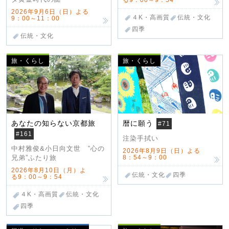
2026年9月6日（日）よる
４K・高画質
伝統・文化
9：00～11：00
四季
伝統・文化
旅・くらし
旅・くらし
あなたの知らない京都旅
暦に願う
#71
#161
注染手拭い
中村雅俊&小日向文世 “心の
2026年8月9日（日）よる
8：54～9：00
兄弟”ふたり旅
2026年8月10日（月）よ
伝統・文化
四季
る9：00～9：54
４K・高画質
伝統・文化
四季