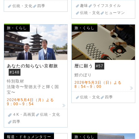
趣味
ライフスタイル
伝統・文化
四季
伝統・文化
ヒューマン
旅・くらし
旅・くらし
あなたの知らない京都旅
暦に願う
#57
#148
鯉のぼり
特別取材
2026年5月3日（日）よる
8：54～9：00
法隆寺〜聖徳太子と輝く国
宝〜
伝統・文化
四季
2026年5月4日（月）よる
9：00～9：54
４K・高画質
伝統・文化
四季
報道・ドキュメンタリー
旅・くらし