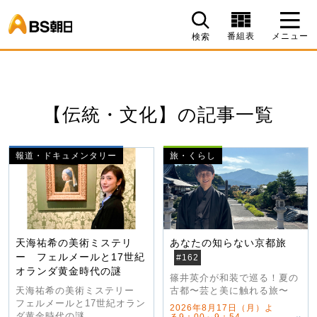
BS朝日
番組表
メニュー
検索
【伝統・文化】の記事一覧
報道・ドキュメンタリー
旅・くらし
天海祐希の美術ミステリ
あなたの知らない京都旅
ー フェルメールと17世紀
#162
オランダ黄金時代の謎
篠井英介が和装で巡る！夏の
古都〜芸と美に触れる旅〜
天海祐希の美術ミステリー
フェルメールと17世紀オラン
2026年8月17日（月）よ
ダ黄金時代の謎
る9：00～9：54