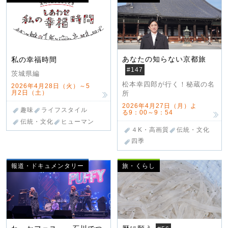
あなたの知らない京都旅
私の幸福時間
#147
茨城県編
松本幸四郎が行く！秘蔵の名
2026年4月28日（火）～5
月2日（土）
所
2026年4月27日（月）よ
趣味
ライフスタイル
る9：00～9：54
伝統・文化
ヒューマン
４K・高画質
伝統・文化
四季
報道・ドキュメンタリー
旅・くらし