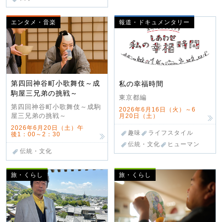
エンタメ・音楽
報道・ドキュメンタリー
第四回神谷町小歌舞伎～成
私の幸福時間
駒屋三兄弟の挑戦～
東京都編
第四回神谷町小歌舞伎～成駒
2026年6月16日（火）～6
屋三兄弟の挑戦～
月20日（土）
2026年6月20日（土）午
趣味
ライフスタイル
後1：00～2：30
伝統・文化
ヒューマン
伝統・文化
旅・くらし
旅・くらし