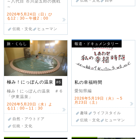
伝統・文化
四季
～八代目 市川染五郎の挑戦
～
2026年5月24日（日）ひ
る12：30～午後2：00
伝統・文化
ヒューマン
旅・くらし
報道・ドキュメンタリー
極み！にっぽんの温泉
私の幸福時間
#6
愛知県編
極み！にっぽんの温泉 ＃６
「伊東温泉」
2026年5月19日（火）～5
月23日（土）
2026年5月20日（水）よ
る11：00～11：30
趣味
ライフスタイル
自然・アウトドア
伝統・文化
ヒューマン
伝統・文化