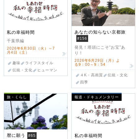
あなたの知らない京都旅
私の幸福時間
#156
千葉県編
発見！塔頭にこそ“お宝”あ
2026年6月30日（火）～7
月4日（土）
り！
2026年6月29日（月）よ
趣味
ライフスタイル
る9：00～9：54
伝統・文化
ヒューマン
４K・高画質
伝統・文化
四季
旅・くらし
報道・ドキュメンタリー
暦に願う
私の幸福時間
#65