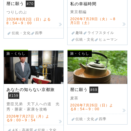
暦に願う
私の幸福時間
#70
東京都編
つりしのぶ
2026年7月28日（火）～8
2026年8月2日（日）よる
月1日（土）
8：54～9：00
趣味
ライフスタイル
伝統・文化
四季
伝統・文化
ヒューマン
旅・くらし
旅・くらし
あなたの知らない京都旅
暦に願う
#69
#159
麦茶
豊臣兄弟 天下人への道 光
2026年7月26日（日）よ
る8：54～9：00
秀・勝家・家康を攻略
2026年7月27日（月）よ
伝統・文化
四季
る9：00～9：54
４K・高画質
伝統・文化