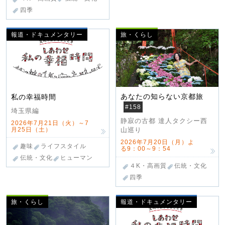
四季
報道・ドキュメンタリー
旅・くらし
あなたの知らない京都旅
私の幸福時間
#158
埼玉県編
静寂の古都 達人タクシー西
2026年7月21日（火）～7
月25日（土）
山巡り
2026年7月20日（月）よ
趣味
ライフスタイル
る9：00～9：54
伝統・文化
ヒューマン
４K・高画質
伝統・文化
四季
旅・くらし
報道・ドキュメンタリー