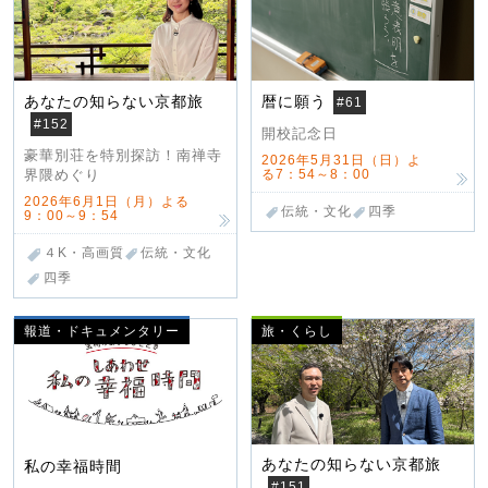
あなたの知らない京都旅
暦に願う
#61
#152
開校記念日
豪華別荘を特別探訪！南禅寺
2026年5月31日（日）よ
る7：54～8：00
界隈めぐり
2026年6月1日（月）よる
伝統・文化
四季
9：00～9：54
４K・高画質
伝統・文化
四季
報道・ドキュメンタリー
旅・くらし
あなたの知らない京都旅
私の幸福時間
#151