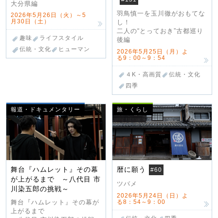
大分県編
羽鳥慎一を玉川徹がおもてな
2026年5月26日（火）～5
月30日（土）
し！
二人の“とっておき”古都巡り
趣味
ライフスタイル
後編
伝統・文化
ヒューマン
2026年5月25日（月）よ
る9：00～9：54
４K・高画質
伝統・文化
四季
報道・ドキュメンタリー
旅・くらし
舞台『ハムレット』その幕
暦に願う
#60
が上がるまで ～八代目 市
ツバメ
川染五郎の挑戦～
2026年5月24日（日）よ
る8：54～9：00
舞台『ハムレット』その幕が
上がるまで