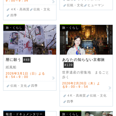
9：00～9：54
伝統・文化
ヒューマン
４K・高画質
伝統・文化
四季
旅・くらし
旅・くらし
暦に願う
あなたの知らない京都旅
#48
#139
紙風船
世界遺産の密集地 まるごと
2026年3月1日（日）よる
8：54～9：00
歩く
2026年2月26日（木）よ
伝統・文化
四季
る9：00～9：54
４K・高画質
伝統・文化
四季
報道・ドキュメンタリー
旅・くらし