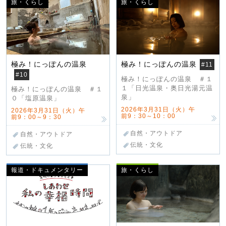
旅・くらし
旅・くらし
極み！にっぽんの温泉
極み！にっぽんの温泉
#11
#10
極み！にっぽんの温泉 ＃１
１「日光温泉・奥日光湯元温
極み！にっぽんの温泉 ＃１
泉」
０「塩原温泉」
2026年3月31日（火）午
2026年3月31日（火）午
前9：30～10：00
前9：00～9：30
自然・アウトドア
自然・アウトドア
伝統・文化
伝統・文化
報道・ドキュメンタリー
旅・くらし