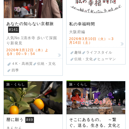
あなたの知らない京都旅
私の幸福時間
#141
大阪府編
人気No.1清水寺 歩いて深掘
2026年3月10日（火）～3
月14日（土）
り新発見
2026年3月12日（木）よ
趣味
ライフスタイル
る9：00～9：54
伝統・文化
ヒューマン
４K・高画質
伝統・文化
四季
旅・くらし
旅・くらし
暦に願う
そこにあるもの。 ～繋
#49
ぐ。送る。生きる。文化と
きんかん