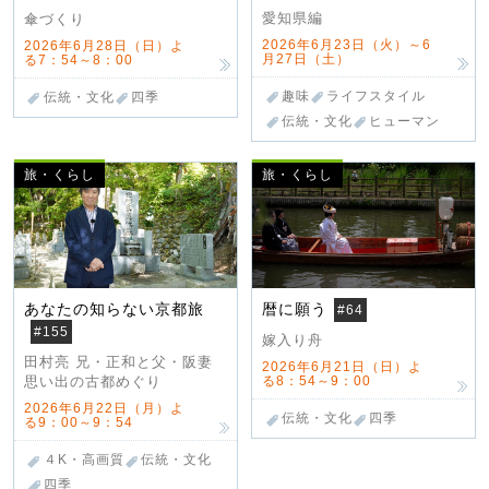
愛知県編
傘づくり
2026年6月23日（火）～6
2026年6月28日（日）よ
月27日（土）
る7：54～8：00
趣味
ライフスタイル
伝統・文化
四季
伝統・文化
ヒューマン
旅・くらし
旅・くらし
あなたの知らない京都旅
暦に願う
#64
#155
嫁入り舟
田村亮 兄・正和と父・阪妻
2026年6月21日（日）よ
る8：54～9：00
思い出の古都めぐり
2026年6月22日（月）よ
伝統・文化
四季
る9：00～9：54
４K・高画質
伝統・文化
四季