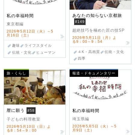
あなたの知らない京都旅
私の幸福時間
#149
東京都編
超絶技巧を極めた匠の技SP
2026年5月12日（火）～5
月16日（土）
2026年5月11日（月）よ
る9：00～9：54
趣味
ライフスタイル
４K・高画質
伝統・文化
伝統・文化
ヒューマン
四季
旅・くらし
報道・ドキュメンタリー
暦に願う
私の幸福時間
#58
埼玉県編
子どもの料理教室
2026年5月5日（火）～5
2026年5月10日（日）よ
月9日（土）
る8：54～9：00