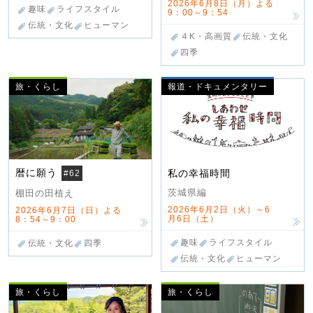
2026年6月8日（月）よる
趣味
ライフスタイル
9：00～9：54
伝統・文化
ヒューマン
４K・高画質
伝統・文化
四季
旅・くらし
報道・ドキュメンタリー
暦に願う
私の幸福時間
#62
茨城県編
棚田の田植え
2026年6月2日（火）～6
2026年6月7日（日）よる
月6日（土）
8：54～9：00
趣味
ライフスタイル
伝統・文化
四季
伝統・文化
ヒューマン
旅・くらし
旅・くらし