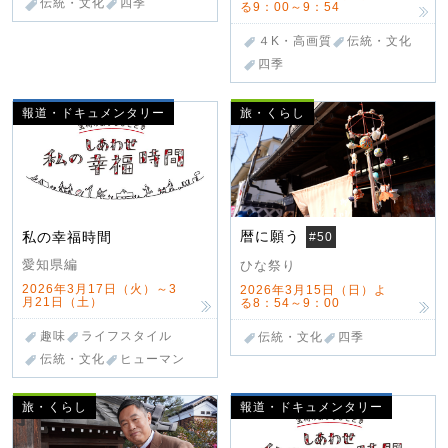
伝統・文化
四季
る9：00～9：54
４K・高画質
伝統・文化
四季
報道・ドキュメンタリー
旅・くらし
暦に願う
私の幸福時間
#50
愛知県編
ひな祭り
2026年3月17日（火）～3
2026年3月15日（日）よ
月21日（土）
る8：54～9：00
趣味
ライフスタイル
伝統・文化
四季
伝統・文化
ヒューマン
旅・くらし
報道・ドキュメンタリー