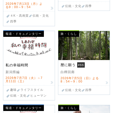
2026年7月13日（月）よ
伝統・文化
四季
る9：00～9：54
４K・高画質
伝統・文化
四季
報道・ドキュメンタリー
旅・くらし
暦に願う
私の幸福時間
#66
新潟県編
白樺回廊
2026年7月7日（火）～7
2026年7月5日（日）よる
月11日（土）
8：54～9：00
趣味
ライフスタイル
伝統・文化
四季
伝統・文化
ヒューマン
報道・ドキュメンタリー
旅・くらし