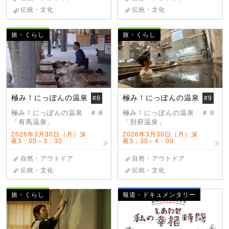
伝統・文化
伝統・文化
旅・くらし
旅・くらし
極み！にっぽんの温泉
極み！にっぽんの温泉
#8
#9
極み！にっぽんの温泉 ＃８
極み！にっぽんの温泉 ＃９
「有馬温泉」
「別府温泉」
2026年3月30日（月）深
2026年3月30日（月）深
夜3：00～3：30
夜3：30～4：00
自然・アウトドア
自然・アウトドア
伝統・文化
伝統・文化
旅・くらし
報道・ドキュメンタリー