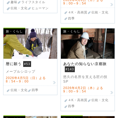
2026年4月6日（月）よる
趣味
ライフスタイル
9：00～9：54
伝統・文化
ヒューマン
４K・高画質
伝統・文化
四季
旅・くらし
旅・くらし
暦に願う
あなたの知らない京都旅
#53
#143
メープルシロップ
悠久の名所を支える匠の技
2026年4月5日（日）よる
8：54～9：00
SP
2026年4月2日（木）よる
伝統・文化
四季
9：00～9：54
４K・高画質
伝統・文化
四季