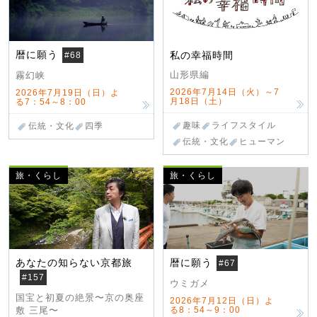
暦に願う
私の幸福時間
#68
山形県編
霧幻峡
2026年7月14日（火）～7
2026年7月19日（日）よ
月18日（土）
る7：54～8：00
趣味
ライフスタイル
伝統・文化
四季
伝統・文化
ヒューマン
旅・くらし
旅・くらし
あなたの知らない京都旅
暦に願う
#67
#157
ウミガメ
国宝と初夏の絶景〜京の奥座
2026年7月12日（日）よ
る8：54～9：00
敷 三尾〜