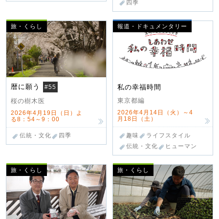
四季
旅・くらし
報道・ドキュメンタリー
暦に願う
私の幸福時間
#55
東京都編
桜の樹木医
2026年4月14日（火）～4
2026年4月19日（日）よ
月18日（土）
る8：54～9：00
趣味
ライフスタイル
伝統・文化
四季
伝統・文化
ヒューマン
旅・くらし
旅・くらし