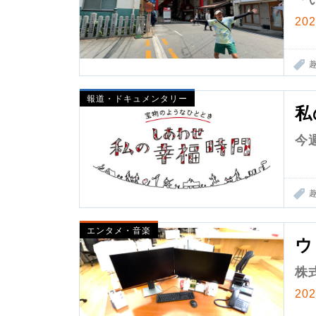
「
20
報道・ドキュメンタリー
私
今
エンタメ・音楽
ウ
株
20