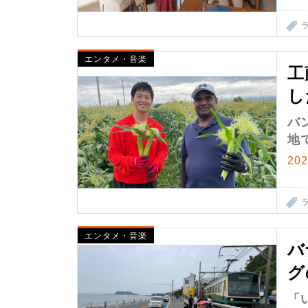
エンタメ・音楽
工
し
バ
地
20
エンタメ・音楽
バ
グ
「