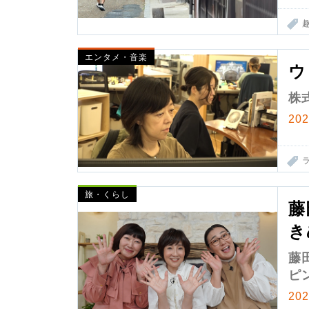
エンタメ・音楽
ウ
株
20
旅・くらし
藤
き
藤
ピ
20