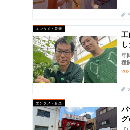
エンタメ・音楽
工
し
年
種
20
エンタメ・音楽
バ
グ