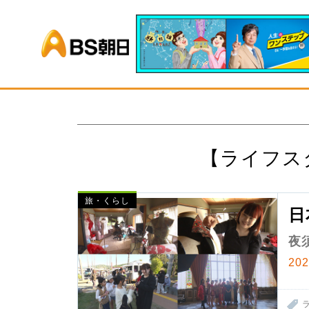
BS朝日
【ライフス
旅・くらし
日
夜
20