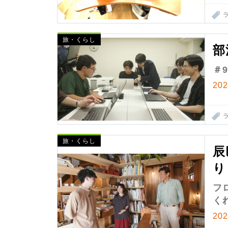
旅・くらし
部
＃
20
旅・くらし
辰
り
フ
く
20