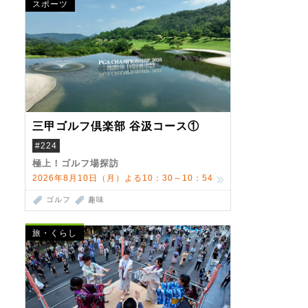
スポーツ
三甲ゴルフ倶楽部 谷汲コース①
#224
極上！ゴルフ場探訪
2026年8月10日（月）よる10：30～10：54
ゴルフ
趣味
旅・くらし