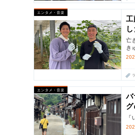
エンタメ・音楽
工
し
亡
き
20
エンタメ・音楽
バ
グ
「
20