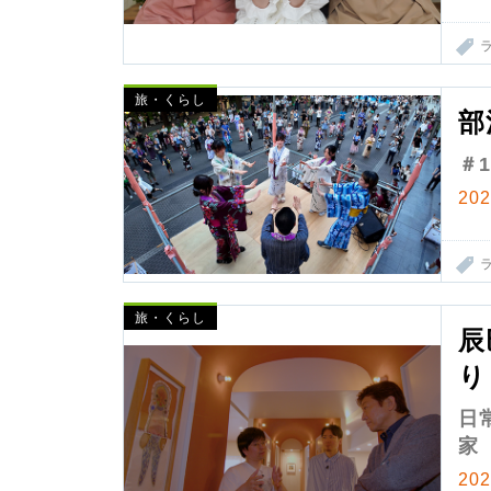
旅・くらし
部
＃
20
旅・くらし
辰
り
日
家
20